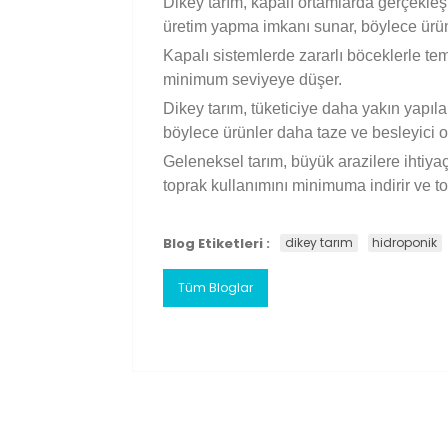
Dikey tarım, kapalı ortamlarda gerçekleşt
üretim yapma imkanı sunar, böylece ürünl
Kapalı sistemlerde zararlı böceklerle te
minimum seviyeye düşer.
Dikey tarım, tüketiciye daha yakın yapıla
böylece ürünler daha taze ve besleyici o
Geleneksel tarım, büyük arazilere ihtiyaç
toprak kullanımını minimuma indirir ve t
Blog Etiketleri :
dikey tarım
hidroponik
Tüm Bloglar