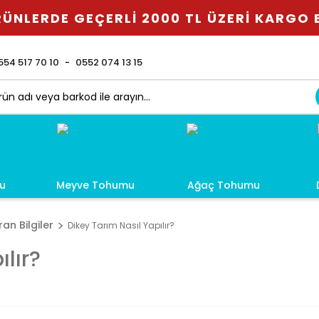
ÜNLERDE GEÇERLİ 2000 TL ÜZERİ KARGO
554 517 70 10
0552 074 13 15
u
Meyve Tohumu
Ağaç Tohumu
an Bilgiler
Dikey Tarım Nasıl Yapılır?
lır?