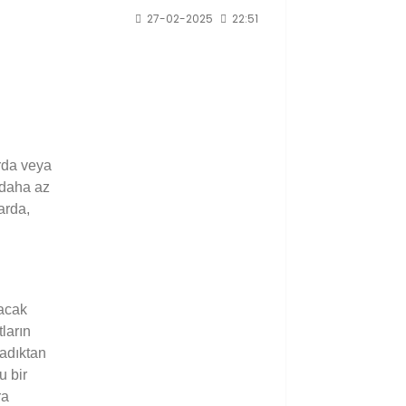
27-02-2025
22:51
arda veya
 daha az
arda,
lacak
ların
ladıktan
u bir
ra