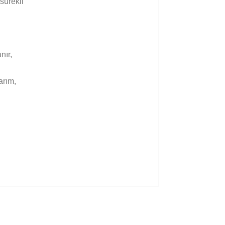
sürekli
nır,
arım,