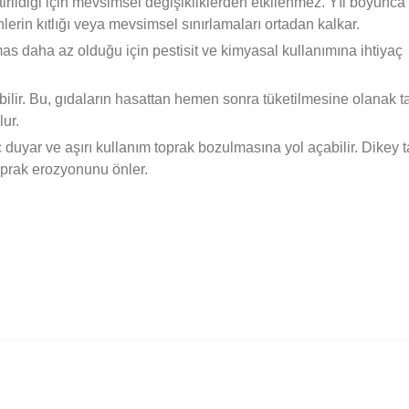
irildiği için mevsimsel değişikliklerden etkilenmez. Yıl boyunca 
erin kıtlığı veya mevsimsel sınırlamaları ortadan kalkar.
mas daha az olduğu için pestisit ve kimyasal kullanımına ihtiyaç
bilir. Bu, gıdaların hasattan hemen sonra tüketilmesine olanak ta
lur.
 duyar ve aşırı kullanım toprak bozulmasına yol açabilir. Dikey t
oprak erozyonunu önler.