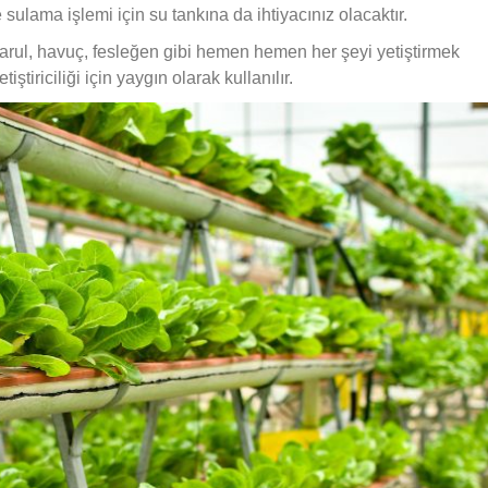
sulama işlemi için su tankına da ihtiyacınız olacaktır.
marul, havuç, fesleğen gibi hemen hemen her şeyi yetiştirmek
tiriciliği için yaygın olarak kullanılır.