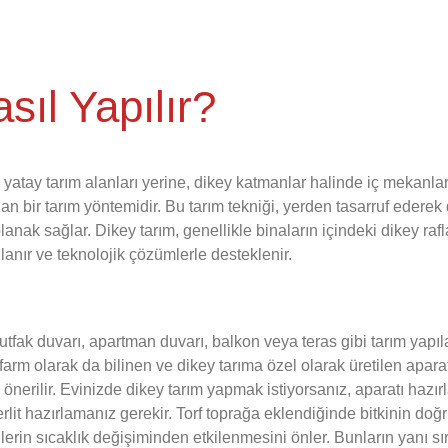
sıl Yapılır?
l yatay tarım alanları yerine, dikey katmanlar halinde iç mekanl
an bir tarım yöntemidir. Bu tarım tekniği, yerden tasarruf ederek
anak sağlar. Dikey tarım, genellikle binaların içindeki dikey rafl
anır ve teknolojik çözümlerle desteklenir.
utfak duvarı, apartman duvarı, balkon veya teras gibi tarım yapı
farm olarak da bilinen ve dikey tarıma özel olarak üretilen aparat
i önerilir. Evinizde dikey tarım yapmak istiyorsanız, aparatı hazır
perlit hazırlamanız gerekir. Torf toprağa eklendiğinde bitkinin doğr
kilerin sıcaklık değişiminden etkilenmesini önler. Bunların yanı sı