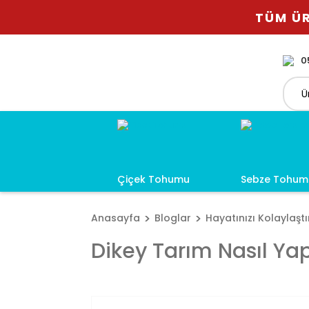
TÜM ÜR
0
Çiçek Tohumu
Sebze Tohum
Anasayfa
Bloglar
Hayatınızı Kolaylaştır
Dikey Tarım Nasıl Yapı