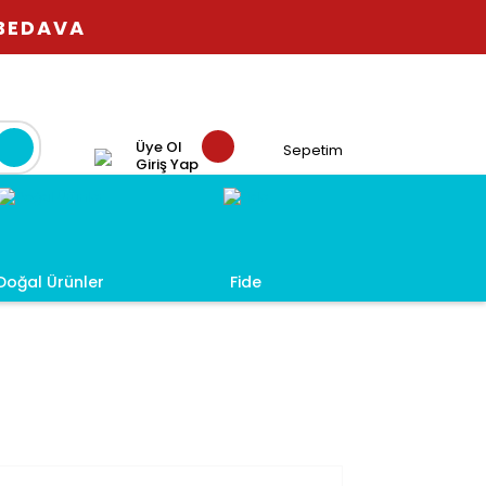
 BEDAVA
Üye Ol
Sepetim
Giriş Yap
Doğal Ürünler
Fide