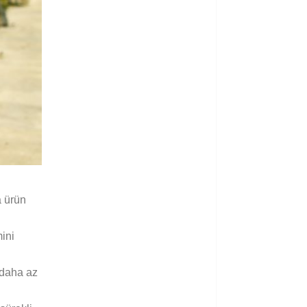
a ürün
mini
 daha az