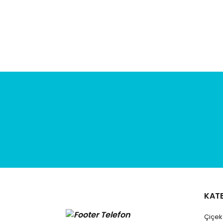
KAT
Çiçe