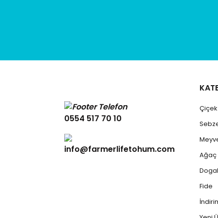
KAT
Çiçe
0554 517 70 10
Sebz
Meyv
info@farmerlifetohum.com
Ağaç
Dogal
Fide
İndiri
Yeni Ü