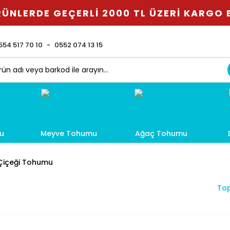
ÜNLERDE GEÇERLİ 2000 TL ÜZERİ KARGO
554 517 70 10
0552 074 13 15
u
Meyve Tohumu
Ağaç Tohumu
 Çiçeği Tohumu
Top