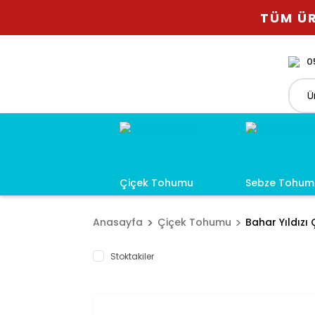
TÜM ÜR
0
Çiçek Tohumu
Sebze Tohum
Anasayfa
Çiçek Tohumu
Bahar Yıldızı
Stoktakiler