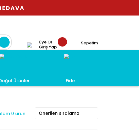
 BEDAVA
Üye Ol
Sepetim
Giriş Yap
Doğal Ürünler
Fide
lam 0 ürün