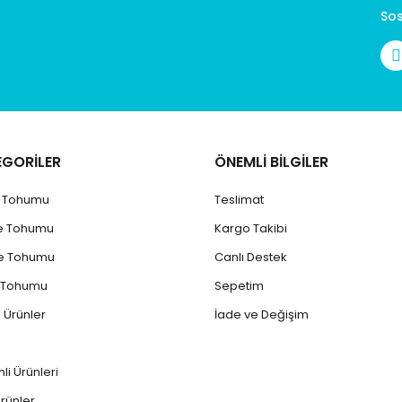
Sos
EGORİLER
ÖNEMLİ BİLGİLER
k Tohumu
Teslimat
e Tohumu
Kargo Takibi
e Tohumu
Canlı Destek
 Tohumu
Sepetim
 Ürünler
İade ve Değişim
mli Ürünler
i
rünler