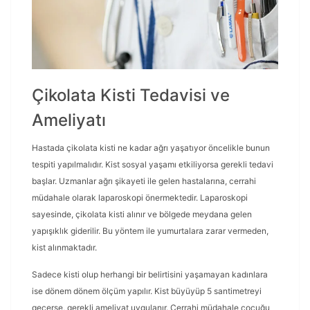
Çikolata Kisti Tedavisi ve
Ameliyatı
Hastada çikolata kisti ne kadar ağrı yaşatıyor öncelikle bunun
tespiti yapılmalıdır. Kist sosyal yaşamı etkiliyorsa gerekli tedavi
başlar. Uzmanlar ağrı şikayeti ile gelen hastalarına, cerrahi
müdahale olarak laparoskopi önermektedir. Laparoskopi
sayesinde, çikolata kisti alınır ve bölgede meydana gelen
yapışıklık giderilir. Bu yöntem ile yumurtalara zarar vermeden,
kist alınmaktadır.
Sadece kisti olup herhangi bir belirtisini yaşamayan kadınlara
ise dönem dönem ölçüm yapılır. Kist büyüyüp 5 santimetreyi
geçerse, gerekli ameliyat uygulanır. Cerrahi müdahale çocuğu