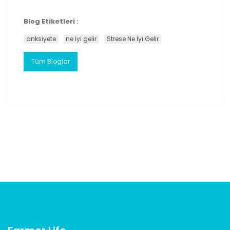
Blog Etiketleri :
anksiyete
ne iyi gelir
Strese Ne İyi Gelir
Tüm Bloglar