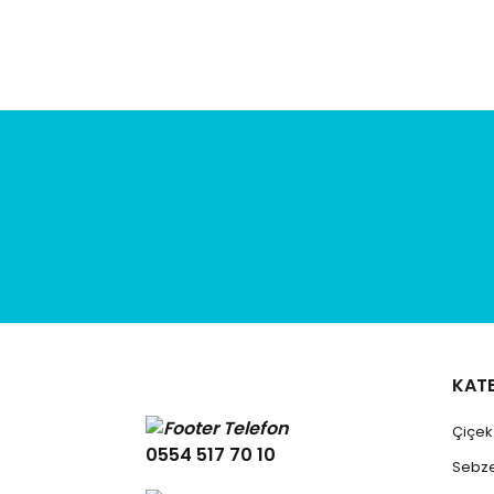
Ürün fiyatı diğer sitelerden daha pahalı.
Bu ürüne benzer farklı alternatifler olmalı.
KAT
Çiçe
0554 517 70 10
Sebz