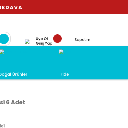
 BEDAVA
Üye Ol
Sepetim
Giriş Yap
Doğal Ürünler
Fide
si 6 Adet
de1