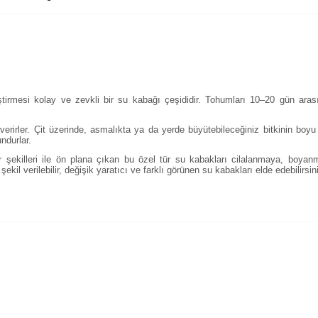
tirmesi kolay ve zevkli bir su kabağı çeşididir. Tohumları 10–20 gün aras
verirler. Çit üzerinde, asmalıkta ya da yerde büyütebileceğiniz bitkinin boy
ndurlar.
er şekilleri ile ön plana çıkan bu özel tür su kabakları cilalanmaya, boyan
ekil verilebilir, değişik yaratıcı ve farklı görünen su kabakları elde edebilirsin
alarında ve diğer konularda yetersiz gördüğünüz noktaları öneri formunu 
Bu ürüne ilk yorumu siz yapın!
enemiyor.
Yorum Yaz
or.