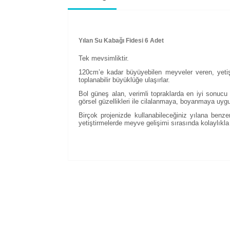
Yılan Su Kabağı Fidesi 6 Adet
Tek mevsimliktir.
120cm’e kadar büyüyebilen meyveler veren, yetiş
toplanabilir büyüklüğe ulaşırlar.
Bol güneş alan, verimli topraklarda en iyi sonucu 
görsel güzellikleri ile cilalanmaya, boyanmaya uygu
Birçok projenizde kullanabileceğiniz yılana benz
yetiştirmelerde meyve gelişimi sırasında kolaylıkla ş
Bu ürünün fiyat bilgisi, resim, ürün açıklam
Görüş ve önerileriniz için teşekkür ederiz.
Ürün resmi kalitesiz, bozuk veya görüntül
Ürün açıklamasında eksik bilgiler bulunuy
Ürün bilgilerinde hatalar bulunuyor.