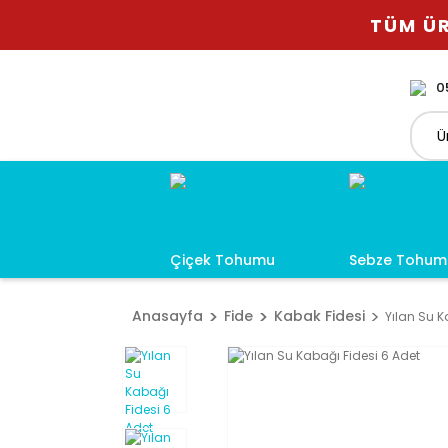
TÜM ÜR
0
Çiçek Tohumu
Sebze Tohum
Anasayfa
Fide
Kabak Fidesi
Yılan Su K