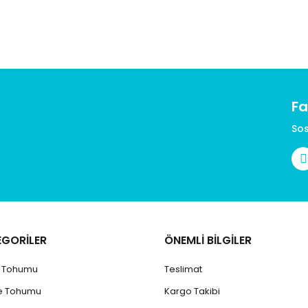
Fa
Gönder
Sos
EGORİLER
ÖNEMLİ BİLGİLER
k Tohumu
Teslimat
e Tohumu
Kargo Takibi