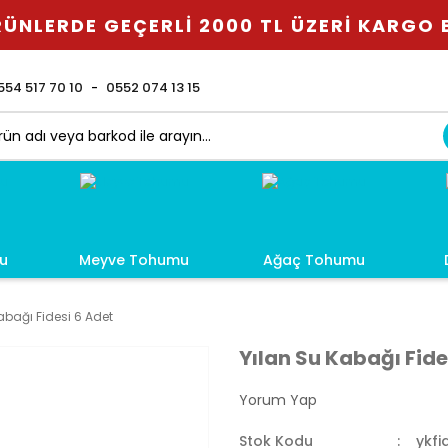
ÜNLERDE GEÇERLİ 2000 TL ÜZERİ KARGO
554 517 70 10
0552 074 13 15
u
Meyve Tohumu
Ağaç Tohumu
abağı Fidesi 6 Adet
Yılan Su Kabağı Fide
Yorum Yap
Stok Kodu
ykfi