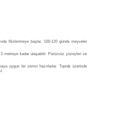
ında filizlenmeye başlar, 100-120 günde meyveler
u 3 metreye kadar ulaşabilir. Pürüzsüz yüzeyleri ve
maya uygun bir zemin hazırlarlar. Toprak üzerinde
iz.
kullanarak tarafımıza iletebilirsiniz.