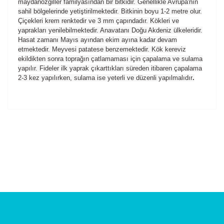
maydanozgiller familyasından bir bitkidir. Genellikle Avrupa'nın
sahil bölgelerinde yetiştirilmektedir. Bitkinin boyu 1-2 metre olur.
Çiçekleri krem renktedir ve 3 mm çapındadır. Kökleri ve
yaprakları yenilebilmektedir. Anavatanı Doğu Akdeniz ülkeleridir.
Hasat zamanı Mayıs ayından ekim ayına kadar devam
etmektedir. Meyvesi patatese benzemektedir. Kök kereviz
ekildikten sonra toprağın çatlamaması için çapalama ve sulama
yapılır. Fideler ilk yaprak çıkarttıkları süreden itibaren çapalama
2-3 kez yapılırken, sulama ise yeterli ve düzenli yapılmalıdır
.
Bu ürünün fiyat bilgisi, resim, ürün açıklamalarında ve
diğer konularda yetersiz gördüğünüz noktaları öneri
formunu kullanarak tarafımıza iletebilirsiniz.
Görüş ve önerileriniz için teşekkür ederiz.
Süper
Birçok seradan ürün aldım fakat bu seradakı fidelerin
Ürün resmi kalitesiz, bozuk veya görüntülenemiyor.
boyutları iri kesinlikle tavsiye ederim
Ürün açıklamasında eksik bilgiler bulunuyor.
Ceyhun Aygören | 28/10/2025
Ürün bilgilerinde hatalar bulunuyor.
Ürün fiyatı diğer sitelerden daha pahalı.
Yorum Yaz
Bu ürüne benzer farklı alternatifler olmalı.