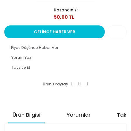
Kazancınız:
50,00 TL
GELİNCE HABER VER
Fiyatı Düşünce Haber Ver
Yorum Yaz
Tavsiye Et
Ürünü Paylaş
Ürün Bilgisi
Yorumlar
Taksi