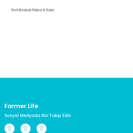
Yerli Brokoli Fidesi 6 Adet
Bu ürünün fiyat bilgisi, resim, ürün açıklamalarında ve
diğer konularda yetersiz gördüğünüz noktaları öneri
Bu ürüne ilk yorumu siz yapın!
formunu kullanarak tarafımıza iletebilirsiniz.
Görüş ve önerileriniz için teşekkür ederiz.
Yorum Yaz
Ürün resmi kalitesiz, bozuk veya görüntülenemiyor.
Ürün açıklamasında eksik bilgiler bulunuyor.
Ürün bilgilerinde hatalar bulunuyor.
Ürün fiyatı diğer sitelerden daha pahalı.
Bu ürüne benzer farklı alternatifler olmalı.
Farmer Life
Sosyal Medyada Bizi Takip Edin
Gönder