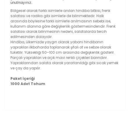
unutmayınız.
Bölgesel olarak farklı isimlerle anılan hindiba bitkisi, frenk
salatası ve radika gibi isimlerle de bilinmektedir. Halk
arasında böylesine farklı isimlerle anılmasının sebebi ise,
kullanım alanına göre değişkenlik göstermesindendir. Frenk
salatası olarak bilinmesinin nedeni, salatalarda tercih
edilmesinden dolayıdır.
Hindiba, ülkemizde yaygın olarak yabani hindibanın
yaprakları ilkbaharda toplanarak şifalı ot ve sebze olarak
tüketilir. Yüksekliği 50–100 cm arasında değişkenlik gösterir.
Parçalı yaprakları ve açık mavi renkli çiçekleri barındırır.
Yapraklarından salata olarak yararlanıldığı gibi sıcak yemek
ve çay da yapılır.
Paket İçeriği
1000 Adet Tohum
Bu ürünün fiyat bilgisi, resim, ürün açıklamalarında ve
diğer konularda yetersiz gördüğünüz noktaları öneri
Bu ürüne ilk yorumu siz yapın!
formunu kullanarak tarafımıza iletebilirsiniz.
Görüş ve önerileriniz için teşekkür ederiz.