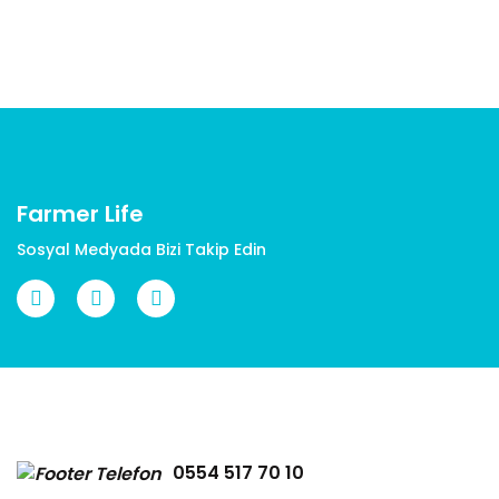
Yorum Yaz
Ürün resmi kalitesiz, bozuk veya görüntülenemiyor.
Ürün açıklamasında eksik bilgiler bulunuyor.
Ürün bilgilerinde hatalar bulunuyor.
Ürün fiyatı diğer sitelerden daha pahalı.
Bu ürüne benzer farklı alternatifler olmalı.
Farmer Life
Sosyal Medyada Bizi Takip Edin
Gönder
0554 517 70 10