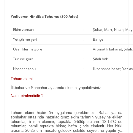
Yediveren Hindiba Tohumu (300 Adet)
Ekim zamanı
:
Şubat, Mart, Nisan, Mayı
Yetiştirme yeri
:
Bahçe
Özelliklerine göre
:
Aromatik baharat, Şifal
Türüne göre
:
Şifalı bitki
Hasat sezonu
:
İlkbaharda hasat, Yaz a
Tohum ekimi
İlkbahar ve Sonbahar aylarında ekimini yapabilirsiniz.
Nasıl çimlendirilir ?
Tohum ekimi hiçbir ön uygulama gerektirmez. Bahar ya da
sonbahar ortasında hazırladığınız ekim tarhının yüzeyine ekilen
tohumlar, 5 mm elenmiş toprakla örtülüp sulanır. 12-18°C de
tohumlar, nemli toprakta birkaç hafta içinde çimlenir. Her bitki
arasına 20-25 cm mesafe gelecek şekilde seyreltme yapılır ya