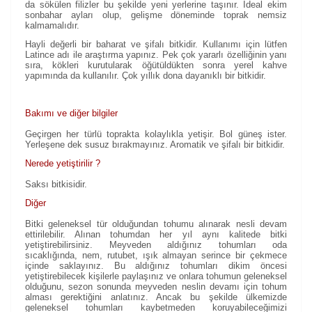
da sökülen filizler bu şekilde yeni yerlerine taşınır. İdeal ekim
sonbahar ayları olup, gelişme döneminde toprak nemsiz
kalmamalıdır.
Hayli değerli bir baharat ve şifalı bitkidir. Kullanımı için lütfen
Latince adı ile araştırma yapınız. Pek çok yararlı özelliğinin yanı
sıra, kökleri kurutularak öğütüldükten sonra yerel kahve
yapımında da kullanılır. Çok yıllık dona dayanıklı bir bitkidir.
Bakımı ve diğer bilgiler
Geçirgen her türlü toprakta kolaylıkla yetişir. Bol güneş ister.
Yerleşene dek susuz bırakmayınız. Aromatik ve şifalı bir bitkidir.
Nerede yetiştirilir ?
Saksı bitkisidir.
Diğer
Bitki geleneksel tür olduğundan tohumu alınarak nesli devam
ettirilebilir. Alınan tohumdan her yıl aynı kalitede bitki
yetiştirebilirsiniz. Meyveden aldığınız tohumları oda
sıcaklığında, nem, rutubet, ışık almayan serince bir çekmece
içinde saklayınız. Bu aldığınız tohumları dikim öncesi
yetiştirebilecek kişilerle paylaşınız ve onlara tohumun geleneksel
olduğunu, sezon sonunda meyveden neslin devamı için tohum
alması gerektiğini anlatınız. Ancak bu şekilde ülkemizde
geleneksel tohumları kaybetmeden koruyabileceğimizi