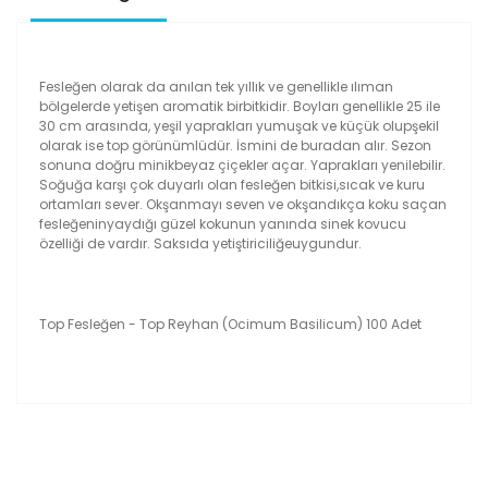
Fesleğen olarak da anılan tek yıllık ve genellikle ılıman
bölgelerde yetişen aromatik birbitkidir. Boyları genellikle 25 ile
30 cm arasında, yeşil yaprakları yumuşak ve küçük olupşekil
olarak ise top görünümlüdür. İsmini de buradan alır. Sezon
sonuna doğru minikbeyaz çiçekler açar. Yaprakları yenilebilir.
Soğuğa karşı çok duyarlı olan fesleğen bitkisi,sıcak ve kuru
ortamları sever. Okşanmayı seven ve okşandıkça koku saçan
fesleğeninyaydığı güzel kokunun yanında sinek kovucu
özelliği de vardır. Saksıda yetiştiriciliğeuygundur.
Top Fesleğen - Top Reyhan (Ocimum Basilicum) 100 Adet
Bu ürünün fiyat bilgisi, resim, ürün açıklamalarında ve
diğer konularda yetersiz gördüğünüz noktaları öneri
Bu ürüne ilk yorumu siz yapın!
formunu kullanarak tarafımıza iletebilirsiniz.
Görüş ve önerileriniz için teşekkür ederiz.