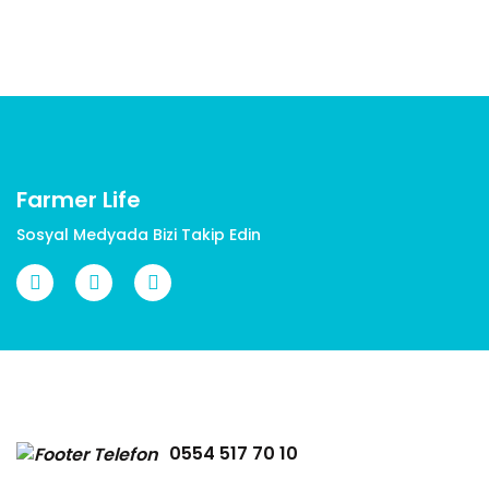
Yorum Yaz
Ürün resmi kalitesiz, bozuk veya görüntülenemiyor.
Ürün açıklamasında eksik bilgiler bulunuyor.
Ürün bilgilerinde hatalar bulunuyor.
Ürün fiyatı diğer sitelerden daha pahalı.
Bu ürüne benzer farklı alternatifler olmalı.
Farmer Life
Sosyal Medyada Bizi Takip Edin
Gönder
0554 517 70 10