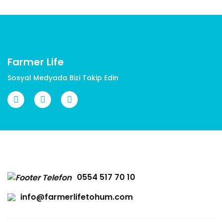
Ürün bilgilerinde hatalar bulunuyor.
Ürün fiyatı diğer sitelerden daha pahalı.
Bu ürüne benzer farklı alternatifler olmalı.
Farmer Life
Sosyal Medyada Bizi Takip Edin
Gönder
0554 517 70 10
info@farmerlifetohum.com