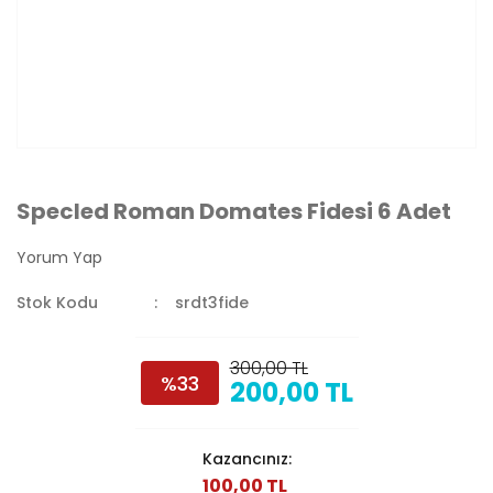
Specled Roman Domates Fidesi 6 Adet
Yorum Yap
Stok Kodu
srdt3fide
300,00 TL
%33
200,00 TL
Kazancınız:
100,00 TL