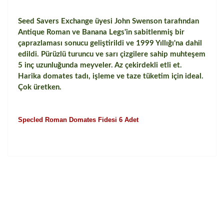
Seed Savers Exchange üyesi John Swenson tarafından
Antique Roman ve Banana Legs'in sabitlenmiş bir
çaprazlaması sonucu geliştirildi ve 1999 Yıllığı'na dahil
edildi. Pürüzlü turuncu ve sarı çizgilere sahip muhteşem
5 inç uzunluğunda meyveler. Az çekirdekli etli et.
Harika domates tadı, işleme ve taze tüketim için ideal.
Çok üretken.
Specled Roman Domates Fidesi 6 Adet
Bu ürünün fiyat bilgisi, resim, ürün açıklamalarında ve
diğer konularda yetersiz gördüğünüz noktaları öneri
Bu ürüne ilk yorumu siz yapın!
formunu kullanarak tarafımıza iletebilirsiniz.
Görüş ve önerileriniz için teşekkür ederiz.
Yorum Yaz
Ürün resmi kalitesiz, bozuk veya görüntülenemiyor.
Ürün açıklamasında eksik bilgiler bulunuyor.