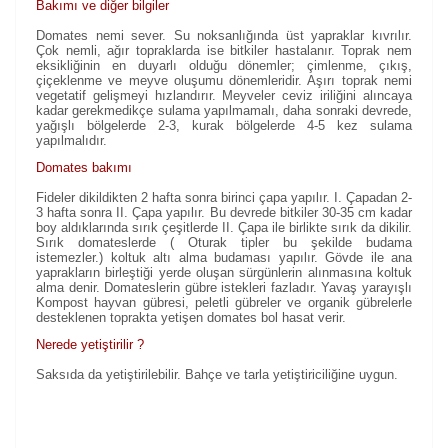
Bakımı ve diğer bilgiler
Domates nemi sever. Su noksanlığında üst yapraklar kıvrılır.
Çok nemli, ağır topraklarda ise bitkiler hastalanır. Toprak nem
eksikliğinin en duyarlı olduğu dönemler; çimlenme, çıkış,
çiçeklenme ve meyve oluşumu dönemleridir. Aşırı toprak nemi
vegetatif gelişmeyi hızlandırır. Meyveler ceviz iriliğini alıncaya
kadar gerekmedikçe sulama yapılmamalı, daha sonraki devrede,
yağışlı bölgelerde 2-3, kurak bölgelerde 4-5 kez sulama
yapılmalıdır.
Domates bakımı
Fideler dikildikten 2 hafta sonra birinci çapa yapılır. I. Çapadan 2-
3 hafta sonra II. Çapa yapılır. Bu devrede bitkiler 30-35 cm kadar
boy aldıklarında sırık çeşitlerde II. Çapa ile birlikte sırık da dikilir.
Sırık domateslerde ( Oturak tipler bu şekilde budama
istemezler.) koltuk altı alma budaması yapılır. Gövde ile ana
yaprakların birleştiği yerde oluşan sürgünlerin alınmasına koltuk
alma denir. Domateslerin gübre istekleri fazladır. Yavaş yarayışlı
Kompost hayvan gübresi, peletli gübreler ve organik gübrelerle
desteklenen toprakta yetişen domates bol hasat verir.
Nerede yetiştirilir ?
Saksıda da yetiştirilebilir. Bahçe ve tarla yetiştiriciliğine uygun.