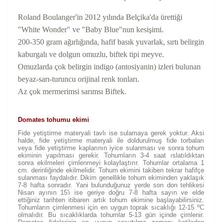
Roland Boulanger'in 2012 yılında Belçika'da ürettiği
"White Wonder" ve "Baby Blue"nun kesişimi.
200-350 gram ağırlığında, hafif basık yuvarlak, sırtı belirgin
kaburgalı ve dolgun omuzlu, biftek tipi meyve.
Omuzlarda çok belirgin indigo (antosiyanin) izleri bulunan
beyaz-sarı-turuncu orijinal renk tonları.
Az çok mermerimsi sarımsı Biftek.
Domates tohumu ekimi
Fide yetiştirme materyali tavlı ise sulamaya gerek yoktur. Aksi
halde, fide yetiştirme materyali ile doldurulmuş fide torbaları
veya fide yetiştirme kaplarının iyice sulanması ve sonra tohum
ekiminin yapılması gerekir. Tohumların 3-4 saat ıslatıldıktan
sonra ekilmeleri çimlenmeyi kolaylaştırır. Tohumlar ortalama 1
cm. derinliğinde ekilmelidir. Tohum ekimini takiben tekrar hafifçe
sulanması faydalıdır. Dikim genellikle tohum ekiminden yaklaşık
7-8 hafta sonradır. Yani bulunduğunuz yerde son don tehlikesi
Nisan ayının 15'i ise geriye doğru 7-8 hafta sayın ve elde
ettiğiniz tarihten itibaren artık tohum ekimine başlayabilirsiniz.
Tohumların çimlenmesi için en uygun toprak sıcaklığı 12-15 ºC
olmalıdır. Bu sıcaklıklarda tohumlar 5-13 gün içinde çimlenir.