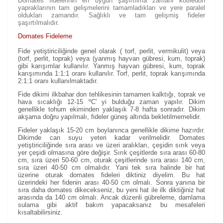
Domates fidelerinin en uygun şaşırtılma zamanı kotiledon
yapraklarının tam gelişmelerini tamamladıkları ve yere paralel
oldukları zamandır. Sağlıklı ve tam gelişmiş fideler
şaşırtılmalıdır.
Domates Fideleme
Fide yetiştiriciliğinde genel olarak ( torf, perlit, vermikulit) veya
(torf, perlit, toprak) veya (yanmış hayvan gübresi, kum, toprak)
gibi karışımlar kullanılır. Yanmış hayvan gübresi, kum, toprak
karışımında 1:1:1 oranı kullanılır. Torf, perlit, toprak karışımında
2:1:1 oranı kullanılmaktadır.
Fide dikimi ilkbahar don tehlikesinin tamamen kalktığı, toprak ve
hava sıcaklığı 12-15 ºC' yi bulduğu zaman yapılır. Dikim
genellikle tohum ekiminden yaklaşık 7-8 hafta sonradır. Dikim
akşama doğru yapılmalı, fideler güneş altında bekletilmemelidir.
Fideler yaklaşık 15-20 cm boylanınca genellikle dikime hazırdır.
Dikimde can suyu yeteri kadar verilmelidir. Domates
yetiştiriciliğinde sıra arası ve üzeri aralıkları, çeşidin sırık veya
yer çeşidi olmasına göre değişir. Sırık çeşitlerde sıra arası 60-80
cm, sıra üzeri 50-60 cm, oturak çeşitlerinde sıra arası 140 cm,
sıra üzeri 40-50 cm olmalıdır. Yani tek sıra halinde bir hat
üzerine oturak domates fideleri diktiniz diyelim. Bu hat
üzerindeki her fidenin arası 40-50 cm olmalı. Sonra yanına bir
sıra daha domates dikecekseniz, bu yeni hat ile ilk diktiğiniz hat
arasında da 140 cm olmalı. Ancak düzenli gübreleme, damlama
sulama gibi aktif bakım yapacaksanız bu mesafeleri
kısaltabilirsiniz.