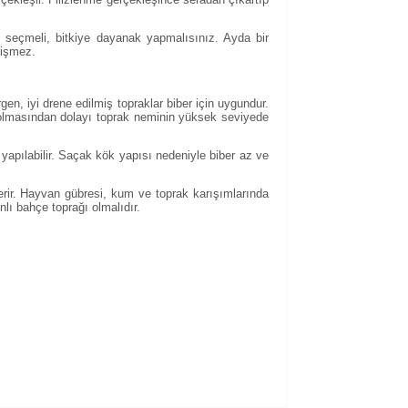
ı seçmeli, bitkiye dayanak yapmalısınız. Ayda bir
tişmez.
rgen, iyi drene edilmiş topraklar biber için uygundur.
el olmasından dolayı toprak neminin yüksek seviyede
 yapılabilir. Saçak kök yapısı nedeniyle biber az ve
erir. Hayvan gübresi, kum ve toprak karışımlarında
lı bahçe toprağı olmalıdır.
kullanarak tarafımıza iletebilirsiniz.