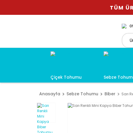
TÜM ÜR
0
Çiçek Tohumu
Sebze Tohum
Anasayfa
Sebze Tohumu
Biber
Sarı R