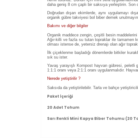
daha geniş 8 cm çaplı bir saksıya yerleştirin. Son 
Doğrudan dışarı ekimlerde, aynı uygulamayı dışar
organik gübre takviyesi bol biber demek unutmayın
Bakımı ve diğer bilgiler
Organik maddece zengin, çeşitli besin maddelerini içe
Ağır-killi ve fazla su tutan topraklar ile tamamen
olması istense de, yetersiz drenajı olan ağır toprakl
İlk çiçeklenme başladığı dönemlerde bitkiler kurakl
sık su ister.
Yavaş yarayışlı Kompost hayvan gübresi, peletli g
1:1:1 oranı veya 2:1:1 oranı uygulanmalıdır. Hayva
Nerede yetiştirilir ?
Saksıda da yetiştirilebilir. Tarla ve bahçe yetiştirici
Paket İçeriği
20 Adet Tohum
Sarı Renkli Mini Kapya Biber Tohumu (20 
Bu ürünün fiyat bilgisi, resim, ürün açıklam