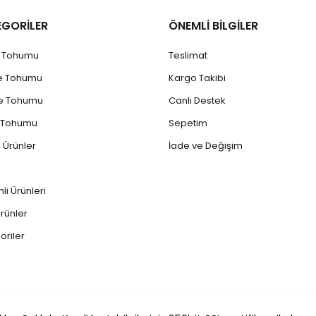
EGORİLER
ÖNEMLİ BİLGİLER
k Tohumu
Teslimat
e Tohumu
Kargo Takibi
e Tohumu
Canlı Destek
 Tohumu
Sepetim
 Ürünler
İade ve Değişim
mli Ürünler
i
rünler
oriler