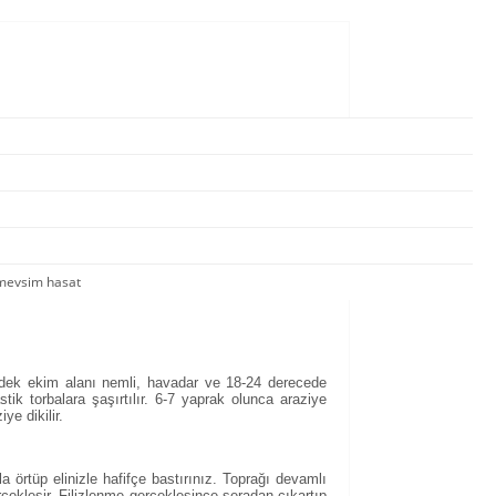
 mevsim hasat
e dek ekim alanı nemli, havadar ve 18-24 derecede
tik torbalara şaşırtılır. 6-7 yaprak olunca araziye
ye dikilir.
örtüp elinizle hafifçe bastırınız. Toprağı devamlı
çekleşir. Filizlenme gerçekleşince seradan çıkartıp