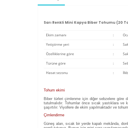
Sarı Renkli Mini Kapya Biber Tohumu (20 
Ekim zamanı
:
Oca
Yetiştirme yeri
:
Sak
Özelliklerine göre
:
Sak
Türüne göre
:
Se
Hasat sezonu
:
İlk
Tohum ekimi
Biber türleri çimlenme için diğer sebzelere göre
tutulmalıdır. Tohumlar önce sıcak yastıklara ve ka
şaşırtılır. Viyollere de ekim yapılmaktadır ve tohuml
Çimlendirme
Güneş alan, sıcak bir yerde kapalı mekânda, donla
nemli tutunuz. Bunun için mini sera uygulamasından