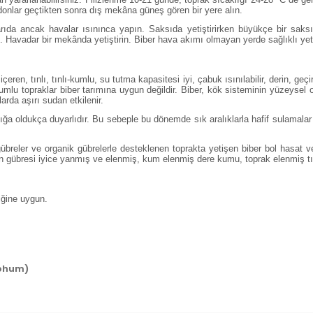
donlar geçtikten sonra dış mekâna güneş gören bir yere alın.
ıda ancak havalar ısınınca yapın. Saksıda yetiştirirken büyükçe bir saks
. Havadar bir mekânda yetiştirin. Biber hava akımı olmayan yerde sağlıklı ye
ren, tınlı, tınlı-kumlu, su tutma kapasitesi iyi, çabuk ısınılabilir, derin, geçi
 kumlu topraklar biber tarımına uygun değildir. Biber, kök sisteminin yüzeys
arda aşırı sudan etkilenir.
ığa oldukça duyarlıdır. Bu sebeple bu dönemde sık aralıklarla hafif sulamalar
übreler ve organik gübrelerle desteklenen toprakta yetişen biber bol hasat v
n gübresi iyice yanmış ve elenmiş, kum elenmiş dere kumu, toprak elenmiş tın
liğine uygun.
Tohum)
alarında ve diğer konularda yetersiz gördüğünüz noktaları öneri formunu 