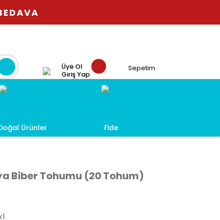
 BEDAVA
Üye Ol
Sepetim
Giriş Yap
Doğal Ürünler
Fide
pya Biber Tohumu (20 Tohum)
k1