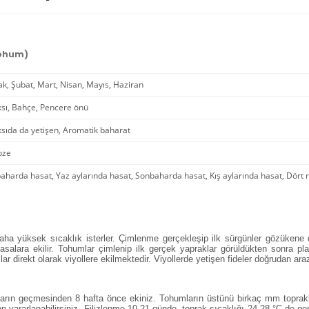
Tohum)
k, Şubat, Mart, Nisan, Mayıs, Haziran
sı, Bahçe, Pencere önü
sıda da yetişen, Aromatik baharat
bze
baharda hasat, Yaz aylarında hasat, Sonbaharda hasat, Kış aylarında hasat, Dört
 daha yüksek sıcaklık isterler. Çimlenme gerçekleşip ilk sürgünler gözüken
salara ekilir. Tohumlar çimlenip ilk gerçek yapraklar görüldükten sonra plas
ar direkt olarak viyollere ekilmektedir. Viyollerde yetişen fideler doğrudan arazi
rın geçmesinden 8 hafta önce ekiniz. Tohumların üstünü birkaç mm toprakla 
 yararlanabilirsiniz. Filizlenme 10-21 günde, toprak sıcaklığı 24-28 °C de ger