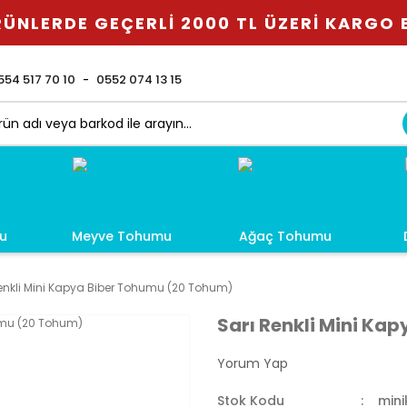
ÜNLERDE GEÇERLİ 2000 TL ÜZERİ KARGO
554 517 70 10
0552 074 13 15
u
Meyve Tohumu
Ağaç Tohumu
enkli Mini Kapya Biber Tohumu (20 Tohum)
Sarı Renkli Mini Ka
Yorum Yap
Stok Kodu
mini