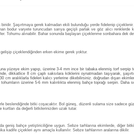
iridir. Şaşırtmaya gerek kalmadan ekili bulunduğu yerde fidelenip çiçeklenir. Da
an bodur varyete turuncudan sarıya geçişli parlak ve göz alıcı renklerde kok
ler. Tohumu alınabilir. Bahar sonunda başlayan çiçeklenme sonbahara dek d
lı gelişip çiçeklendiğinden erken ekime gerek yoktur.
rfuna yüzeye ekim yapıp, üzerine 3-4 mm ince bir tabaka elenmiş torf serpip 
lerinde, dikkatlice 8 cm çaplı saksılara köklerini oynatmadan taşıyarak, şaşırtı
30 cm aralıklarla fideleri kalıcı yerlerine dikebilirsiniz. doğrudan dışarı ekim
z tohumların üzerine 5-6 mm kalınlıkta elenmiş bahçe toprağı serpin. Daha son
rle beslendiğinde bitki coşacaktır. Bol güneş, düzenli sulama size sadece g
kurtları da değerli bitkilerinizden uzak tutar.
da geniş bahçe yetiştiriciliğine uygun. Sebze tarhlarına ekimlerde, diğer bitkile
ka kadife çiçekleri aynı amaçla kullanılır. Sebze tarhlarının aralarına dikilir.