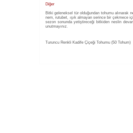
Diğer
Bitki geleneksel tür olduğundan tohumu alınarak nesl
nem, rutubet, ışık almayan serince bir çekmece içi
sezon sonunda yetiştireceği bitkiden neslin deva
unutmayınız.
Turuncu Renkli Kadife Çiçeği Tohumu (50 Tohum)
Bu ürünün fiyat bilgisi, resim, ürün açıklam
Görüş ve önerileriniz için teşekkür ederiz.
Ürün resmi kalitesiz, bozuk veya görüntül
Ürün açıklamasında eksik bilgiler bulunuy
Ürün bilgilerinde hatalar bulunuyor.
Ürün fiyatı diğer sitelerden daha pahalı.
Bu ürüne benzer farklı alternatifler olmalı.