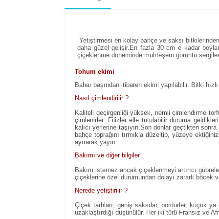
Yetiştirmesi en kolay bahçe ve saksı bitkilerinden b
daha güzel gelişir.En fazla 30 cm e kadar boylan
çiçeklenme döneminde muhteşem görüntü sergiler
Tohum ekimi
Bahar başından itibaren ekimi yapılabilir. Bitki hız
Nasıl çimlendirilir ?
Kaliteli geçirgenliği yüksek, nemli çimlendirme to
çimlenirler. Filizler elle tutulabilir duruma geldik
kalıcı yerlerine taşıyın.Son donlar geçtikten sonra 
bahçe toprağını tırmıkla düzeltip, yüzeye ektiğini
ayırarak yayın.
Bakımı ve diğer bilgiler
Bakım istemez ancak çiçeklenmeyi artırıcı gübrele
çiçeklerine özel durumundan dolayı zararlı böcek ve 
Nerede yetiştirilir ?
Çiçek tarhları, geniş saksılar, bordürler, küçük ya 
uzaklaştırdığı düşünülür. Her iki türü Fransız ve Afri