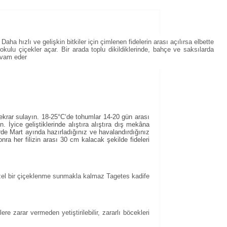
ha hızlı ve gelişkin bitkiler için çimlenen fidelerin arası açılırsa elbette
ulu çiçekler açar. Bir arada toplu dikildiklerinde, bahçe ve saksılarda
evam eder
tekrar sulayın. 18-25°C‘de tohumlar 14-20 gün arası
n. İyice geliştiklerinde alıştıra alıştıra dış mekâna
lerde Mart ayında hazırladığınız ve havalandırdığınız
ra her filizin arası 30 cm kalacak şekilde fideleri
üzel bir çiçeklenme sunmakla kalmaz Tagetes kadife
re zarar vermeden yetiştirilebilir, zararlı böcekleri