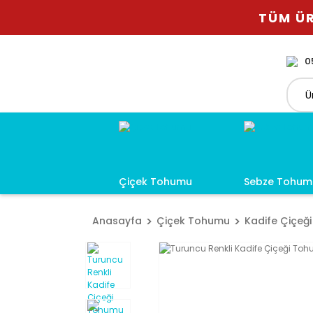
TÜM ÜR
0
Çiçek Tohumu
Sebze Tohum
Anasayfa
Çiçek Tohumu
Kadife Çiçeğ