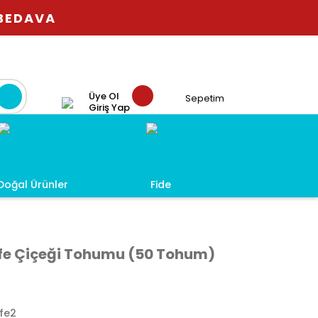
 BEDAVA
Üye Ol
Sepetim
Giriş Yap
Doğal Ürünler
Fide
ife Çiçeği Tohumu (50 Tohum)
fe2