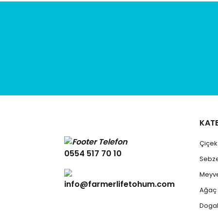
KAT
Çiçe
0554 517 70 10
Sebz
Meyv
info@farmerlifetohum.com
Ağaç
Dogal