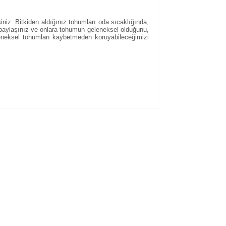
siniz. Bitkiden aldığınız tohumları oda sıcaklığında,
e paylaşınız ve onlara tohumun geleneksel olduğunu,
leneksel tohumları kaybetmeden koruyabileceğimizi
kullanarak tarafımıza iletebilirsiniz.