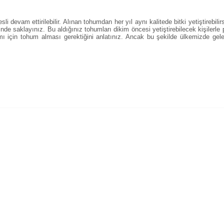
i devam ettirilebilir. Alınan tohumdan her yıl aynı kalitede bitki yetiştirebilir
nde saklayınız. Bu aldığınız tohumları dikim öncesi yetiştirebilecek kişilerl
mı için tohum alması gerektiğini anlatınız. Ancak bu şekilde ülkemizde ge
alarında ve diğer konularda yetersiz gördüğünüz noktaları öneri formunu 
Bu ürüne ilk yorumu siz yapın!
enemiyor.
Yorum Yaz
or.