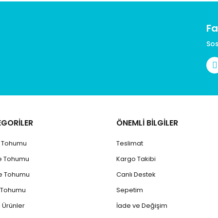
Fa
Gönder
Sos
EGORİLER
ÖNEMLİ BİLGİLER
k Tohumu
Teslimat
e Tohumu
Kargo Takibi
e Tohumu
Canlı Destek
 Tohumu
Sepetim
 Ürünler
İade ve Değişim