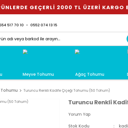
ÜNLERDE GEÇERLİ 2000 TL ÜZERİ KARGO
554 517 70 10
0552 074 13 15
u
Meyve Tohumu
Ağaç Tohumu
i Tohumu
Turuncu Renkli Kadife Çiçeği Tohumu (50 Tohum)
Turuncu Renkli Kad
Yorum Yap
Stok Kodu
kadi