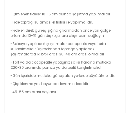
-Çimlenen fideler 10-15 cm olunca şaşırtma yapılmalıdır
-Fide toprağı sulaması el fısfısı ile yapılmalıdır.
-Fideleri direk güneş ışığına çıkarmadan önce yarı gölge
ortamda 10-15 gün dış koşullara alışmasını sağlayın
-Saksıya yapılacak şaşırtmalar cocopeate veya torfa
kullanılmalıdır.Dış mekanda toprağa yapılacak
şaşırtmalarda iki bitki arası 30-40 cm arası olmalıdır
-Torf ya da cocopeatle yaptığınız saksı harcına mutlaka
%20-30 oranında pomza ya da perlit karıştırılmalıdır.
-Gün içeriside mutlaka güneş alan yerlerde büyütülmelidir.
-Çiçeklenme yaz boyunca devam edecektir.
-45-55 cm arası boylanır.
Bu ürünün fiyat bilgisi, resim, ürün açıklamalarında ve
diğer konularda yetersiz gördüğünüz noktaları öneri
Bu ürüne ilk yorumu siz yapın!
formunu kullanarak tarafımıza iletebilirsiniz.
Görüş ve önerileriniz için teşekkür ederiz.