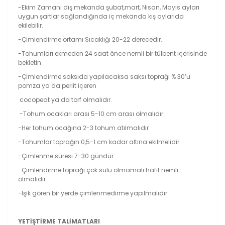
-Ekim Zamanı dış mekanda şubat,mart, Nisan, Mayıs ayları
uygun şartlar sağlandığında iç mekanda kış aylarıda
ekilebilir.
-Çimlendirme ortamı Sıcaklığı 20-22 derecedir.
-Tohumları ekmeden 24 saat önce nemli bir tülbent içerisinde
bekletin
-Çimlendirme saksıda yapılacaksa saksı toprağı % 30’u
pomza ya da perlit içeren
cocopeat ya da torf olmalıdır.
-Tohum ocakları arası 5-10 cm arası olmalıdır
-Her tohum ocağına 2-3 tohum atılmalıdır
-Tohumlar toprağın 0,5-1 cm kadar altına ekilmelidir.
-Çimlenme süresi 7-30 gündür
-Çimlendirme toprağı çok sulu olmamalı hafif nemli
olmalıdır
-Işık gören bir yerde çimlenmedirme yapılmalıdır
YETİŞTİRME TALİMATLARI