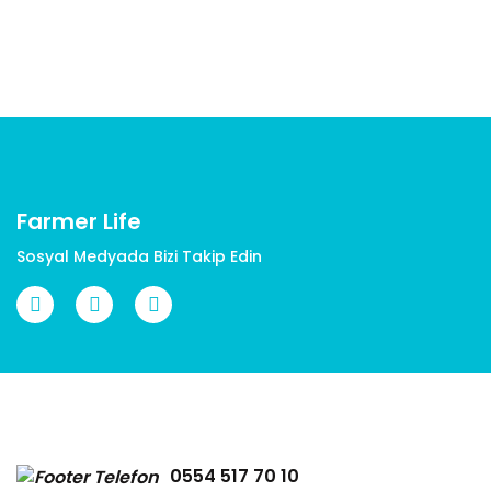
Yorum Yaz
Ürün resmi kalitesiz, bozuk veya görüntülenemiyor.
Ürün açıklamasında eksik bilgiler bulunuyor.
Ürün bilgilerinde hatalar bulunuyor.
Ürün fiyatı diğer sitelerden daha pahalı.
Bu ürüne benzer farklı alternatifler olmalı.
Farmer Life
Sosyal Medyada Bizi Takip Edin
Gönder
0554 517 70 10