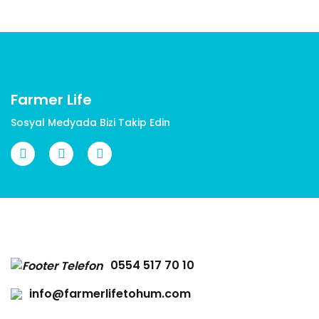
Ürün açıklamasında eksik bilgiler bulunuyor.
Ürün bilgilerinde hatalar bulunuyor.
Ürün fiyatı diğer sitelerden daha pahalı.
Bu ürüne benzer farklı alternatifler olmalı.
Farmer Life
Sosyal Medyada Bizi Takip Edin
Gönder
0554 517 70 10
info@farmerlifetohum.com