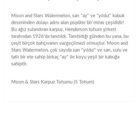
Moon and Stars Watermelon, sarı "ay" ve "yıldız" kabuk
deseninden dolayı adını alan popüler bir miras çeşididir!
Bu ağız sulandıran karpuz, Henderson tohum şirketi
tarafından 1926'da tanıtıldı. Tanıtıldığı günden bu yana, bu
çeşit birçok bahçıvanın vazgeçilmezi olmuştur. Moon and
Stars Watermelon, çok sayıda sarı "yıldız" ve sarı, sulu ve
tatlı bir ete sahip birkaç "ay" ile koyu yeşil bir kabuğa
sahiptir.
Moon & Stars Karpuz Tohumu (5 Tohum)
Bu ürünün fiyat bilgisi, resim, ürün açıklamalarında ve
diğer konularda yetersiz gördüğünüz noktaları öneri
Bu ürüne ilk yorumu siz yapın!
formunu kullanarak tarafımıza iletebilirsiniz.
Görüş ve önerileriniz için teşekkür ederiz.
Yorum Yaz
Ürün resmi kalitesiz, bozuk veya görüntülenemiyor.