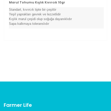
Marul Tohumu Kışlık Kıvırcık 10gr
Standart, kıvırcık tipte bir çeşittir
Yeşil yaprakları gevrek ve lezzetlidir
Kışlık marul çeşidi olup soğuğa dayanıklıdır
Sapa kalkmaya toleranslıdır
Bu ürünün fiyat bilgisi, resim, ürün açıklamalarında ve
diğer konularda yetersiz gördüğünüz noktaları öneri
Bu ürüne ilk yorumu siz yapın!
formunu kullanarak tarafımıza iletebilirsiniz.
Görüş ve önerileriniz için teşekkür ederiz.
Yorum Yaz
Ürün resmi kalitesiz, bozuk veya görüntülenemiyor.
Ürün açıklamasında eksik bilgiler bulunuyor.
Ürün bilgilerinde hatalar bulunuyor.
Ürün fiyatı diğer sitelerden daha pahalı.
Bu ürüne benzer farklı alternatifler olmalı.
Farmer Life