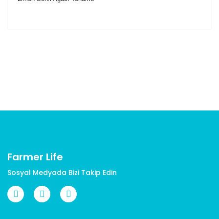
Bu ürünün fiyat bilgisi, resim, ürün açıklamalarında ve
diğer konularda yetersiz gördüğünüz noktaları öneri
Bu ürüne ilk yorumu siz yapın!
formunu kullanarak tarafımıza iletebilirsiniz.
Görüş ve önerileriniz için teşekkür ederiz.
Yorum Yaz
Ürün resmi kalitesiz, bozuk veya görüntülenemiyor.
Ürün açıklamasında eksik bilgiler bulunuyor.
Ürün bilgilerinde hatalar bulunuyor.
Ürün fiyatı diğer sitelerden daha pahalı.
Bu ürüne benzer farklı alternatifler olmalı.
Farmer Life
Sosyal Medyada Bizi Takip Edin
Gönder