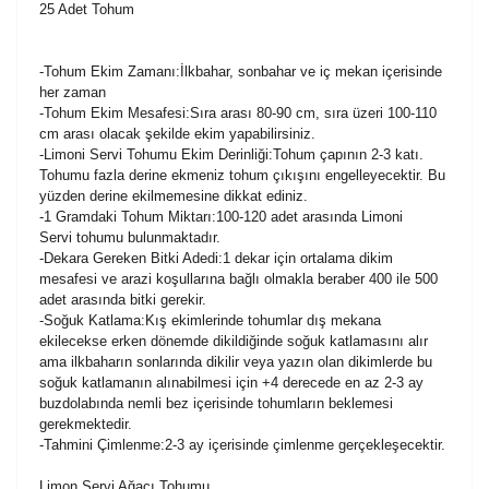
25 Adet Tohum
-Tohum Ekim Zamanı:İlkbahar, sonbahar ve iç mekan içerisinde
her zaman
-Tohum Ekim Mesafesi:Sıra arası 80-90 cm, sıra üzeri 100-110
cm arası olacak şekilde ekim yapabilirsiniz.
-Limoni Servi Tohumu Ekim Derinliği:Tohum çapının 2-3 katı.
Tohumu fazla derine ekmeniz tohum çıkışını engelleyecektir. Bu
yüzden derine ekilmemesine dikkat ediniz.
-1 Gramdaki Tohum Miktarı:100-120 adet arasında Limoni
Servi tohumu bulunmaktadır.
-Dekara Gereken Bitki Adedi:1 dekar için ortalama dikim
mesafesi ve arazi koşullarına bağlı olmakla beraber 400 ile 500
adet arasında bitki gerekir.
-
Soğuk Katlama:Kış ekimlerinde tohumlar dış mekana
ekilecekse erken dönemde dikildiğinde soğuk katlamasını alır
ama ilkbaharın sonlarında dikilir veya yazın olan dikimlerde bu
soğuk katlamanın alınabilmesi için +4 derecede en az 2-3 ay
buzdolabında nemli bez içerisinde tohumların beklemesi
gerekmektedir.
-Tahmini Çimlenme:2-3 ay içerisinde çimlenme gerçekleşecektir.
Limon Servi Ağacı Tohumu