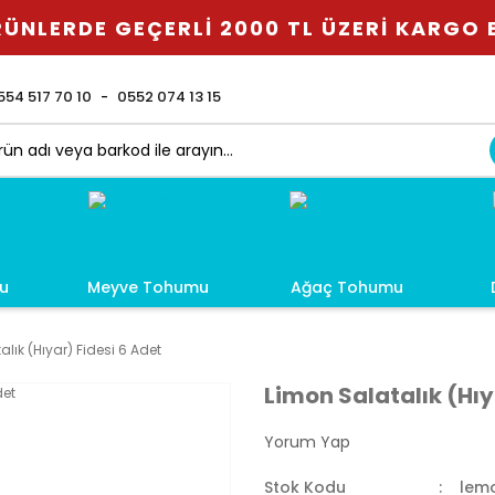
ÜNLERDE GEÇERLİ 2000 TL ÜZERİ KARGO
554 517 70 10
0552 074 13 15
u
Meyve Tohumu
Ağaç Tohumu
lık (Hıyar) Fidesi 6 Adet
Limon Salatalık (Hıy
Yorum Yap
Stok Kodu
lem