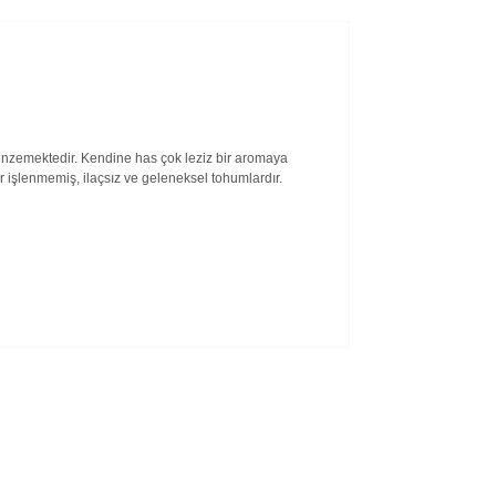
enzemektedir. Kendine has çok leziz bir aromaya
r işlenmemiş, ilaçsız ve geleneksel tohumlardır.
kullanarak tarafımıza iletebilirsiniz.