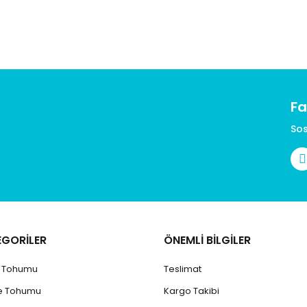
Fa
Gönder
Sos
EGORİLER
ÖNEMLİ BİLGİLER
k Tohumu
Teslimat
e Tohumu
Kargo Takibi