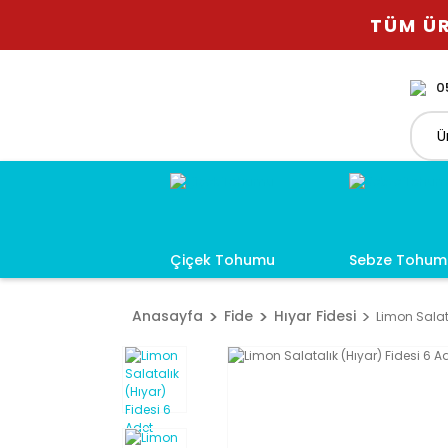
TÜM ÜR
0
Çiçek Tohumu
Sebze Tohum
Anasayfa
Fide
Hıyar Fidesi
Limon Salata