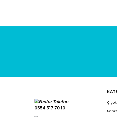
Ürün fiyatı diğer sitelerden daha pahalı.
Bu ürüne benzer farklı alternatifler olmalı.
KAT
Çiçe
0554 517 70 10
Sebz