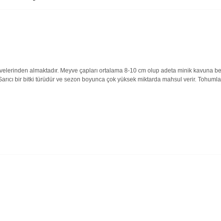
eyvelerinden almaktadır. Meyve çapları ortalama 8-10 cm olup adeta minik kavuna b
 Sarıcı bir bitki türüdür ve sezon boyunca çok yüksek miktarda mahsul verir. Tohumla
alarında ve diğer konularda yetersiz gördüğünüz noktaları öneri formunu 
Bu ürüne ilk yorumu siz yapın!
enemiyor.
Yorum Yaz
or.