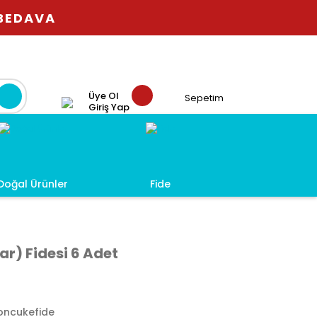
 BEDAVA
Üye Ol
Sepetim
Giriş Yap
Doğal Ürünler
Fide
ar) Fidesi 6 Adet
oncukefide