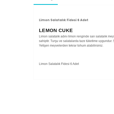
Limon Salatalık Fidesi 6 Adet
LEMON CUKE
Limon salatalık adını limon renginde sarı salatalık m
sahiptir. Turşu ve salatalarda taze tüketime uygundur.
Yetişen meyvelerden tekrar tohum alabilirsiniz.
Limon Salatalık Fidesi 6 Adet
Bu ürünün fiyat bilgisi, resim, ürün açıklam
Görüş ve önerileriniz için teşekkür ederiz.
Ürün resmi kalitesiz, bozuk veya görüntül
Ürün açıklamasında eksik bilgiler bulunuy
Ürün bilgilerinde hatalar bulunuyor.