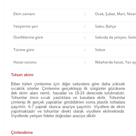
Ekim zamanı
:
Ocak, Şubat, Mart, Nisa
Yetiştirme yeri
:
Saksı, Bahçe
Özelliklerine göre
:
Saksıda da yetişen, Gel
Türüne göre
:
Sebze
Hasat sezonu
:
İlkbaharda hasat, Yaz a
Tohum ekimi
Biber türleri çimlenme için diğer sebzelere göre daha yüksek
sıcaklık isterler. Çimlenme gerçekleşip ilk sürgünler gözükene
dek ekim alanı nemli, havadar ve 18-24 derecede tutulmalıdır.
Tohumlar önce sıcak yastıklara ve kasalara ekilir. Tohumlar
çimlenip ilk gerçek yapraklar görüldükten sonra plastik torbalara
şaşırtılır. 6-7 yaprak olunca araziye şaşırtılır. Viyollere de ekim
yapılmaktadır ve tohumlar direkt olarak viyollere ekilmektedir.
Viyollerde yetişen fideler doğrudan araziye dikilir.
Çimlendirme