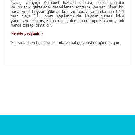
Yavaş yarayışlı Kompost hayvan gübresi, peletli gübreler
ve organik gübrelerle desteklenen toprakta yetişen biber bol
hasat verir. Hayvan gübresi, kum ve toprak karışımlarında 1:1:1
oranı veya 2:1:1 oranı uygulanmalıdır. Hayvan gübresi iyice
yanmış ve elenmiş, kum elenmiş dere kumu, toprak elenmiş tınlı
bahçe toprağı olmalıdır.
Nerede yetiştirilir ?
Saksıda da yetiştirilebilir. Tarla ve bahçe yetiştiriciliğine uygun.
Bu ürünün fiyat bilgisi, resim, ürün açıklamalarında ve
diğer konularda yetersiz gördüğünüz noktaları öneri
Bu ürüne ilk yorumu siz yapın!
formunu kullanarak tarafımıza iletebilirsiniz.
Görüş ve önerileriniz için teşekkür ederiz.
Yorum Yaz
Ürün resmi kalitesiz, bozuk veya görüntülenemiyor.
Ürün açıklamasında eksik bilgiler bulunuyor.
Ürün bilgilerinde hatalar bulunuyor.
Ürün fiyatı diğer sitelerden daha pahalı.
Bu ürüne benzer farklı alternatifler olmalı.