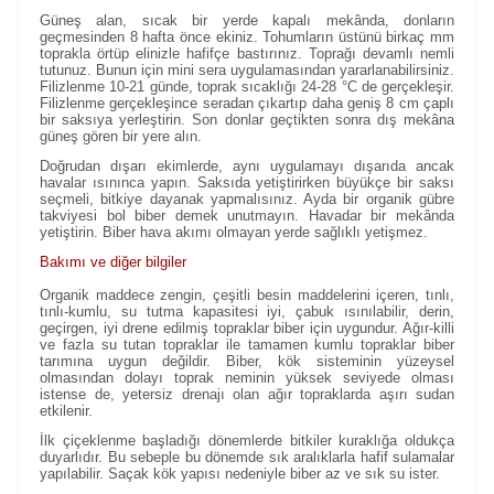
Güneş alan, sıcak bir yerde kapalı mekânda, donların
geçmesinden 8 hafta önce ekiniz. Tohumların üstünü birkaç mm
toprakla örtüp elinizle hafifçe bastırınız. Toprağı devamlı nemli
tutunuz. Bunun için mini sera uygulamasından yararlanabilirsiniz.
Filizlenme 10-21 günde, toprak sıcaklığı 24-28 °C de gerçekleşir.
Filizlenme gerçekleşince seradan çıkartıp daha geniş 8 cm çaplı
bir saksıya yerleştirin. Son donlar geçtikten sonra dış mekâna
güneş gören bir yere alın.
Doğrudan dışarı ekimlerde, aynı uygulamayı dışarıda ancak
havalar ısınınca yapın. Saksıda yetiştirirken büyükçe bir saksı
seçmeli, bitkiye dayanak yapmalısınız. Ayda bir organik gübre
takviyesi bol biber demek unutmayın. Havadar bir mekânda
yetiştirin. Biber hava akımı olmayan yerde sağlıklı yetişmez.
Bakımı ve diğer bilgiler
Organik maddece zengin, çeşitli besin maddelerini içeren, tınlı,
tınlı-kumlu, su tutma kapasitesi iyi, çabuk ısınılabilir, derin,
geçirgen, iyi drene edilmiş topraklar biber için uygundur. Ağır-killi
ve fazla su tutan topraklar ile tamamen kumlu topraklar biber
tarımına uygun değildir. Biber, kök sisteminin yüzeysel
olmasından dolayı toprak neminin yüksek seviyede olması
istense de, yetersiz drenajı olan ağır topraklarda aşırı sudan
etkilenir.
İlk çiçeklenme başladığı dönemlerde bitkiler kuraklığa oldukça
duyarlıdır. Bu sebeple bu dönemde sık aralıklarla hafif sulamalar
yapılabilir. Saçak kök yapısı nedeniyle biber az ve sık su ister.