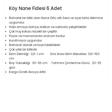
Köy Nane Fidesi 6 Adet
Baharlık bir bitki olan Nane Örtü altı Sera ve açık tarla dikimine
uygundur.
Hobi amaçlı bahçe, balkon ve saksıda yetiştirilebilir.
Çok hoş kokulu lezzetli bir çeşittir.
Pazar ve manavlarda aranan türdür.
kurutmaya uygundur.
Baharat olarak ve taze tüketilebilir.
Çok yıllık bir bitkidir.
Ekim Derinliği: 0,5-1 cm Sıra Arası Ekim Mesafesi: 120-150
cm
Boy Yüksekliği : 30-35 cm Tahmini Çimlenme Günü : 20-25
gün
Kargo Ücreti Alıcıya Aittir
Bu ürünün fiyat bilgisi, resim, ürün açıklamalarında ve
diğer konularda yetersiz gördüğünüz noktaları öneri
Bu ürüne ilk yorumu siz yapın!
formunu kullanarak tarafımıza iletebilirsiniz.
Görüş ve önerileriniz için teşekkür ederiz.
Yorum Yaz
Ürün resmi kalitesiz, bozuk veya görüntülenemiyor.