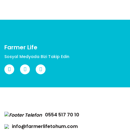
Ürün açıklamasında eksik bilgiler bulunuyor.
Ürün bilgilerinde hatalar bulunuyor.
Ürün fiyatı diğer sitelerden daha pahalı.
Bu ürüne benzer farklı alternatifler olmalı.
Farmer Life
Sosyal Medyada Bizi Takip Edin
Gönder
0554 517 70 10
info@farmerlifetohum.com