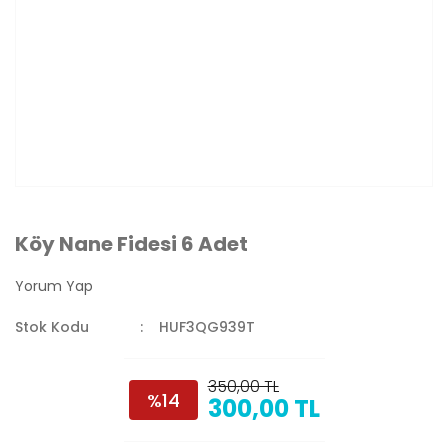
Köy Nane Fidesi 6 Adet
Yorum Yap
Stok Kodu
HUF3QG939T
350,00 TL
%14
300,00 TL