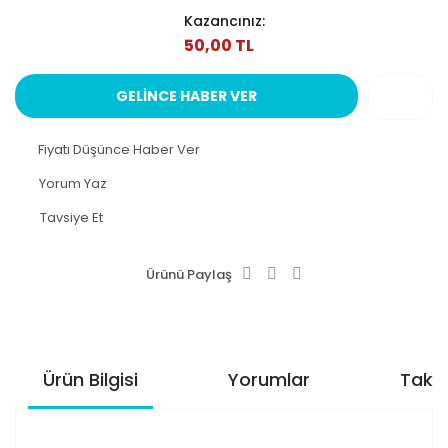
Kazancınız:
50,00 TL
GELİNCE HABER VER
Fiyatı Düşünce Haber Ver
Yorum Yaz
Tavsiye Et
Ürünü Paylaş
Ürün Bilgisi
Yorumlar
Taksi