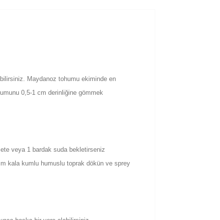
kebilirsiniz. Maydanoz tohumu ekiminde en
tohumunu 0,5-1 cm derinliğine gömmek
te veya 1 bardak suda bekletirseniz
1 cm kala kumlu humuslu toprak dökün ve sprey