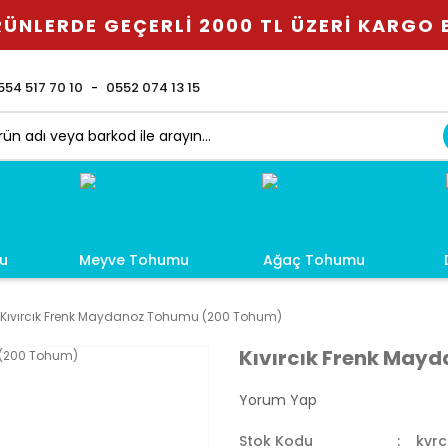
ÜNLERDE GEÇERLİ 2000 TL ÜZERİ KARGO
554 517 70 10
0552 074 13 15
u
Meyve Tohumu
Ağaç Tohumu
Kıvırcık Frenk Maydanoz Tohumu (200 Tohum)
Kıvırcık Frenk May
Yorum Yap
Stok Kodu
kvr