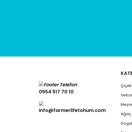
KAT
Çiçe
0554 517 70 10
Sebz
Meyv
info@farmerlifetohum.com
Ağaç
Dogal