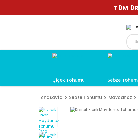
TÜM ÜR
0
Çiçek Tohumu
Sebze Tohum
Anasayfa
Sebze Tohumu
Maydanoz