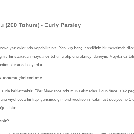
u (200 Tohum)
- Curly Parsley
eya yaz aylarında yapabilirsiniz. Yani kış hariç istediğiniz bir mevsimde di
ildiğiniz bir satıcıdan maydanoz tohumu alıp onu ekmeyi deneyin. Maydanoz 
ntim olursa daha iyi olur.
z tohumu çimlendirme
i suda bekletmektir. Eğer Maydanoz tohumunu ekmeden 1 gün önce ıslak peçe
unu viyol veya bir kap içerisinde çimlendirecekseniz kabın üst seviyesine 
ğı ıslatın.
enir?