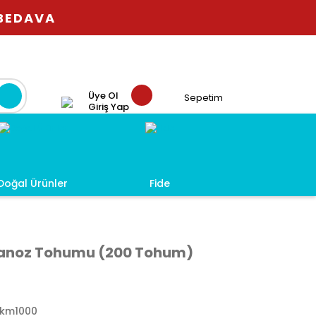
 BEDAVA
Üye Ol
Sepetim
Giriş Yap
Doğal Ürünler
Fide
danoz Tohumu (200 Tohum)
ckm1000