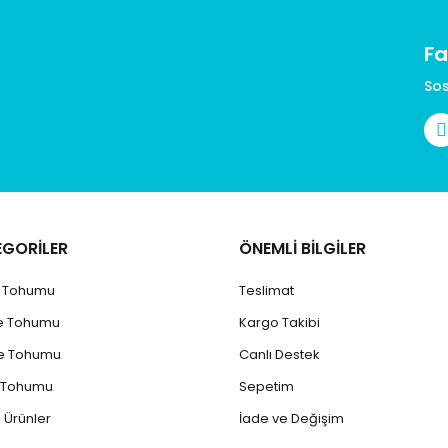
Fa
Gönder
Sos
EGORİLER
ÖNEMLİ BİLGİLER
k Tohumu
Teslimat
e Tohumu
Kargo Takibi
e Tohumu
Canlı Destek
 Tohumu
Sepetim
 Ürünler
İade ve Değişim