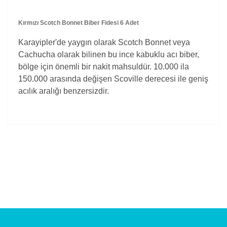
Kırmızı Scotch Bonnet Biber Fidesi 6 Adet
Karayipler'de yaygın olarak Scotch Bonnet veya
Cachucha olarak bilinen bu ince kabuklu acı biber,
bölge için önemli bir nakit mahsuldür. 10.000 ila
150.000 arasında değişen Scoville derecesi ile geniş
acılık aralığı benzersizdir.
Bu ürünün fiyat bilgisi, resim, ürün açıklamalarında ve
diğer konularda yetersiz gördüğünüz noktaları öneri
Bu ürüne ilk yorumu siz yapın!
formunu kullanarak tarafımıza iletebilirsiniz.
Görüş ve önerileriniz için teşekkür ederiz.
Yorum Yaz
Ürün resmi kalitesiz, bozuk veya görüntülenemiyor.
Ürün açıklamasında eksik bilgiler bulunuyor.
Ürün bilgilerinde hatalar bulunuyor.
Ürün fiyatı diğer sitelerden daha pahalı.