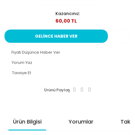
Kazancınız:
60,00 TL
GELİNCE HABER VER
Fiyatı Düşünce Haber Ver
Yorum Yaz
Tavsiye Et
Ürünü Paylaş
Ürün Bilgisi
Yorumlar
Taksi