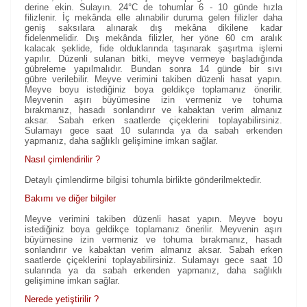
derine ekin. Sulayın. 24°C de tohumlar 6 - 10 günde hızla
filizlenir. İç mekânda elle alınabilir duruma gelen filizler daha
geniş saksılara alınarak dış mekâna dikilene kadar
fidelenmelidir. Dış mekânda filizler, her yöne 60 cm aralık
kalacak şeklide, fide olduklarında taşınarak şaşırtma işlemi
yapılır. Düzenli sulanan bitki, meyve vermeye başladığında
gübreleme yapılmalıdır. Bundan sonra 14 günde bir sıvı
gübre verilebilir. Meyve verimini takiben düzenli hasat yapın.
Meyve boyu istediğiniz boya geldikçe toplamanız önerilir.
Meyvenin aşırı büyümesine izin vermeniz ve tohuma
bırakmanız, hasadı sonlandırır ve kabaktan verim almanız
aksar. Sabah erken saatlerde çiçeklerini toplayabilirsiniz.
Sulamayı gece saat 10 sularında ya da sabah erkenden
yapmanız, daha sağlıklı gelişimine imkan sağlar.
Nasıl çimlendirilir ?
Detaylı çimlendirme bilgisi tohumla birlikte gönderilmektedir.
Bakımı ve diğer bilgiler
Meyve verimini takiben düzenli hasat yapın. Meyve boyu
istediğiniz boya geldikçe toplamanız önerilir. Meyvenin aşırı
büyümesine izin vermeniz ve tohuma bırakmanız, hasadı
sonlandırır ve kabaktan verim almanız aksar. Sabah erken
saatlerde çiçeklerini toplayabilirsiniz. Sulamayı gece saat 10
sularında ya da sabah erkenden yapmanız, daha sağlıklı
gelişimine imkan sağlar.
Nerede yetiştirilir ?