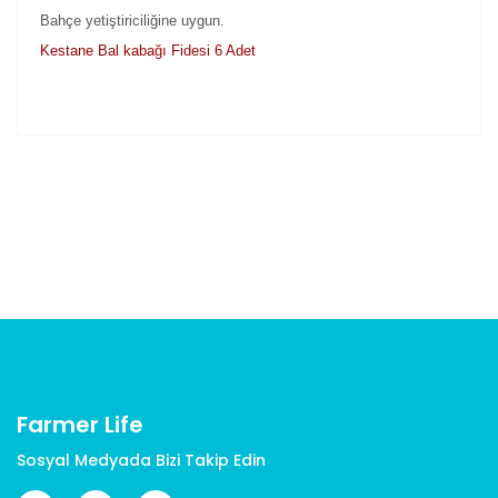
Bahçe yetiştiriciliğine uygun.
Kestane Bal kabağı Fidesi 6 Adet
Bu ürünün fiyat bilgisi, resim, ürün açıklamalarında ve
diğer konularda yetersiz gördüğünüz noktaları öneri
Bu ürüne ilk yorumu siz yapın!
formunu kullanarak tarafımıza iletebilirsiniz.
Görüş ve önerileriniz için teşekkür ederiz.
Yorum Yaz
Ürün resmi kalitesiz, bozuk veya görüntülenemiyor.
Ürün açıklamasında eksik bilgiler bulunuyor.
Ürün bilgilerinde hatalar bulunuyor.
Ürün fiyatı diğer sitelerden daha pahalı.
Bu ürüne benzer farklı alternatifler olmalı.
Farmer Life
Sosyal Medyada Bizi Takip Edin