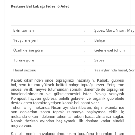
Kestane Bal kabağı Fidesi 6 Adet
Ekim zamanı
:
Şubat, Mart, Nisan, May
Yetiştirme yeri
:
Bahçe
Özelliklerine göre
:
Geleneksel tohum
Türüne göre
:
Sebze
Hasat sezonu
:
Yaz aylarında hasat, So
Kabak dikiminden önce toprağınızı hazırlayın. Kabak, gübresi
bol, nem tutumu yüksek kaliteli bahçe toprağı sever. Yetiştirme
öncesi ve ilk meyve tutumundan sonraki dönemde de toprağının
havalandırılmasını ve gübrelenmesini ister. Yavaş yarayışlı
Kompost hayvan gübresi, peletli gübreler ve organik gübrelerle
desteklenen toprakta yetişen kabak bol hasat verir.
Tohumlar iç mekânda Nisan ayından itibaren, dış mekânda ise
son donlardan sonra toprak ısınmaya başlayınca ekilir. İç
mekânda erken fidelenen tohumlar, erken hasat almanızı sağlar.
Kabak Haziran ayından başlayarak, ilk donlara kadar sürekli
meyve verir.
Kaliteli, nemli, havalandırılmış ekim toprağına tohumları 1 cm