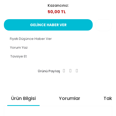
Kazancınız:
50,00 TL
GELİNCE HABER VER
Fiyatı Düşünce Haber Ver
Yorum Yaz
Tavsiye Et
Ürünü Paylaş
Ürün Bilgisi
Yorumlar
Taksi