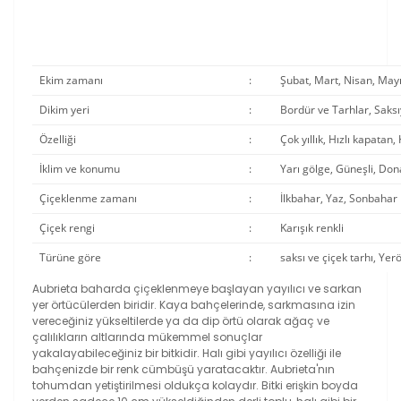
Ekim zamanı
:
Şubat, Mart, Nisan, Mayı
Dikim yeri
:
Bordür ve Tarhlar, Saksı
Özelliği
:
Çok yıllık, Hızlı kapatan,
İklim ve konumu
:
Yarı gölge, Güneşli, Dona
Çiçeklenme zamanı
:
İlkbahar, Yaz, Sonbahar
Çiçek rengi
:
Karışık renkli
Türüne göre
:
saksı ve çiçek tarhı, Yer
Aubrieta baharda çiçeklenmeye başlayan yayılıcı ve sarkan
yer örtücülerden biridir. Kaya bahçelerinde, sarkmasına izin
vereceğiniz yükseltilerde ya da dip örtü olarak ağaç ve
çalılıkların altlarında mükemmel sonuçlar
yakalayabileceğiniz bir bitkidir. Halı gibi yayılıcı özelliği ile
bahçenizde bir renk cümbüşü yaratacaktır. Aubrieta'nın
tohumdan yetiştirilmesi oldukça kolaydır. Bitki erişkin boyda