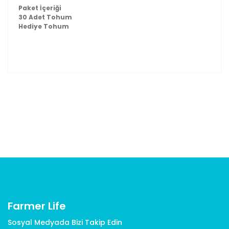
Paket İçeriği
30 Adet Tohum
Hediye Tohum
Bu ürünün fiyat bilgisi, resim, ürün açıklamalarında ve
diğer konularda yetersiz gördüğünüz noktaları öneri
Bu ürüne ilk yorumu siz yapın!
formunu kullanarak tarafımıza iletebilirsiniz.
Görüş ve önerileriniz için teşekkür ederiz.
Yorum Yaz
Ürün resmi kalitesiz, bozuk veya görüntülenemiyor.
Ürün açıklamasında eksik bilgiler bulunuyor.
Ürün bilgilerinde hatalar bulunuyor.
Ürün fiyatı diğer sitelerden daha pahalı.
Bu ürüne benzer farklı alternatifler olmalı.
Farmer Life
Sosyal Medyada Bizi Takip Edin