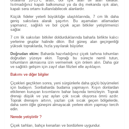
ortalama 10-15°C arası, bol ışık alan bir alan idealdir.
Isıtmadığınız kapalı balkonunuz ya da dış mekanda ışık alan,
kapalı sera ortamı kullanılabilecek alanlardır.
Küçük fideler yeterli büyüklüğe ulaştıklarında, 7 cm lik daha
geniş saksılara alarak şaşırtın. Bu aşamaları atlamadan
yapmanız, sağlıklı ve bol çiçek açan bitkiler yetiştirmenizi
sağlar.
7 cm lik saksıları bitkiler doldurduklarında baharla birlikte kalıcı
yerlerine gruplar halinde dikin. Bol güneş alan geçirgenliği
yüksek topraklarda, hızla yayılarak büyürler.
Doğrudan ekim:
Baharda hazırladığınız çiçek tarhına tohumları
doğrudan yüzeye ekin. Toprağı bu süreçte nemli tutun,
tohumların akmasına izin vermemek için önlem alın. Daha gür
ve sağlıklı gelişim için zayıf olan filizleri elle ayıklayın.
Bakımı ve diğer bilgiler
Çiçekleri geçtikten sonra, yeni sürgünlerle daha güçlü büyümeleri
için budayın. Sonbaharda budama yapmayın. Kışın donlardan
etkilenen kuruyan kısımlarını bahar başında temizleyin. Toprak
drenajı düşük ve yaz ayları çok sıcak oluyorsa ömrü azdır.
Toprak drenajını artırın, yazları çok sıcak geçen bölgelerde,
daha serin öğle güneşini almayacak yerlere ekim yapmayı tercih
edin.
Nerede yetiştirilir ?
Çiçek tarhları, bahçe kenarları ve bordürlere uygundur.