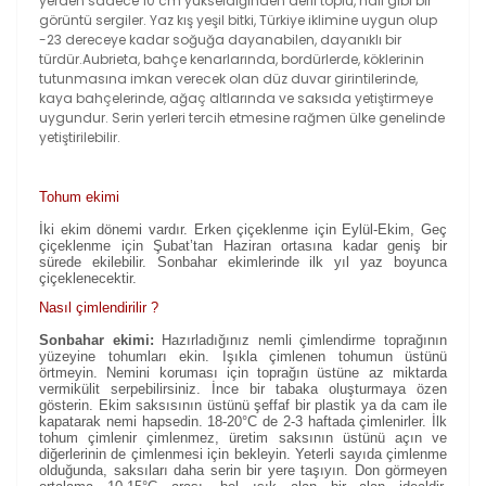
yerden sadece 10 cm yükseldiğinden derli toplu, halı gibi bir
görüntü sergiler. Yaz kış yeşil bitki, Türkiye iklimine uygun olup
-23 dereceye kadar soğuğa dayanabilen, dayanıklı bir
türdür.Aubrieta, bahçe kenarlarında, bordürlerde, köklerinin
tutunmasına imkan verecek olan düz duvar girintilerinde,
kaya bahçelerinde, ağaç altlarında ve saksıda yetiştirmeye
uygundur. Serin yerleri tercih etmesine rağmen ülke genelinde
yetiştirilebilir.
Tohum ekimi
İki ekim dönemi vardır. Erken çiçeklenme için Eylül-Ekim, Geç
çiçeklenme için Şubat’tan Haziran ortasına kadar geniş bir
sürede ekilebilir. Sonbahar ekimlerinde ilk yıl yaz boyunca
çiçeklenecektir.
Nasıl çimlendirilir ?
Sonbahar ekimi:
Hazırladığınız nemli çimlendirme toprağının
yüzeyine tohumları ekin. Işıkla çimlenen tohumun üstünü
örtmeyin. Nemini koruması için toprağın üstüne az miktarda
vermikülit serpebilirsiniz. İnce bir tabaka oluşturmaya özen
gösterin. Ekim saksısının üstünü şeffaf bir plastik ya da cam ile
kapatarak nemi hapsedin. 18-20°C de 2-3 haftada çimlenirler. İlk
tohum çimlenir çimlenmez, üretim saksının üstünü açın ve
diğerlerinin de çimlenmesi için bekleyin. Yeterli sayıda çimlenme
olduğunda, saksıları daha serin bir yere taşıyın. Don görmeyen