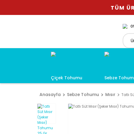
TÜM ÜR
0
Çiçek Tohumu
Sebze Tohum
Anasayfa
Sebze Tohumu
Mısır
Tatlı S