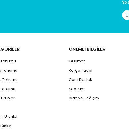
Sos
EGORİLER
ÖNEMLİ BİLGİLER
k Tohumu
Teslimat
e Tohumu
Kargo Takibi
e Tohumu
Canlı Destek
 Tohumu
Sepetim
 Ürünler
İade ve Değişim
mli Ürünler
i
rünler