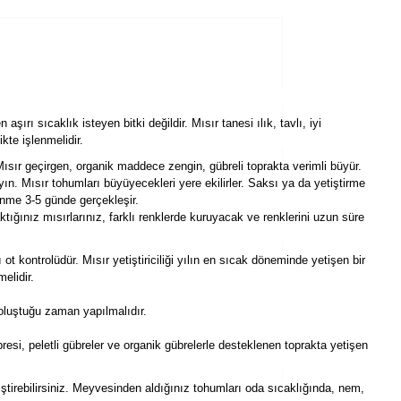
ırı sıcaklık isteyen bitki değildir. Mısır tanesi ılık, tavlı, iyi
kte işlenmelidir.
sır geçirgen, organik maddece zengin, gübreli toprakta verimli büyür.
n. Mısır tohumları büyüyecekleri yere ekilirler. Saksı ya da yetiştirme
enme 3-5 günde gerçekleşir.
ktığınız mısırlarınız, farklı renklerde kuruyacak ve renklerini uzun süre
ot kontrolüdür. Mısır yetiştiriciliği yılın en sıcak döneminde yetişen bir
elidir.
 oluştuğu zaman yapılmalıdır.
si, peletli gübreler ve organik gübrelerle desteklenen toprakta yetişen
iştirebilirsiniz. Meyvesinden aldığınız tohumları oda sıcaklığında, nem,