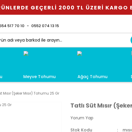
ÜNLERDE GEÇERLİ 2000 TL ÜZERİ KARGO
554 517 70 10
0552 074 13 15
u
Meyve Tohumu
Ağaç Tohumu
üt Mısır (Şeker Mısır) Tohumu 25 Gr
Tatlı Süt Mısır (Şek
Yorum Yap
Stok Kodu
mısı