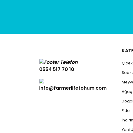
KAT
Çiçe
0554 517 70 10
Sebz
Meyv
info@farmerlifetohum.com
Ağaç
Dogal
Fide
İndiri
Yeni Ü