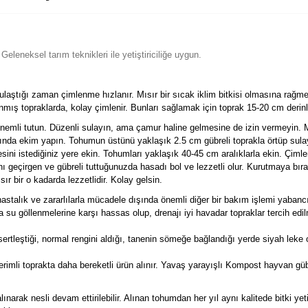
eleneksel tarım teknikleri ile yetiştiriciliğe uygun.
laştığı zaman çimlenme hızlanır. Mısır bir sıcak iklim bitkisi olmasına rağmen aş
mış topraklarda, kolay çimlenir. Bunları sağlamak için toprak 15-20 cm derinli
nemli tutun. Düzenli sulayın, ama çamur haline gelmesine de izin vermeyin. Mı
ında ekim yapın. Tohumun üstünü yaklaşık 2.5 cm gübreli toprakla örtüp sulayı
ni istediğiniz yere ekin. Tohumları yaklaşık 40-45 cm aralıklarla ekin. Çiml
nı geçirgen ve gübreli tuttuğunuzda hasadı bol ve lezzetli olur. Kurutmaya bıra
r bir o kadarda lezzetlidir. Kolay gelsin.
hastalık ve zararlılarla mücadele dışında önemli diğer bir bakım işlemi yabancı 
a su göllenmelerine karşı hassas olup, drenajı iyi havadar topraklar tercih edilm
rtleştiği, normal rengini aldığı, tanenin sömeğe bağlandığı yerde siyah leke
imli toprakta daha bereketli ürün alınır. Yavaş yarayışlı Kompost hayvan gübre
arak nesli devam ettirilebilir. Alınan tohumdan her yıl aynı kalitede bitki yet