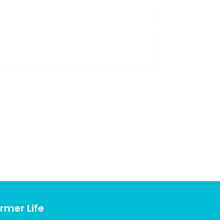
kullanarak tarafımıza iletebilirsiniz.
rmer Life