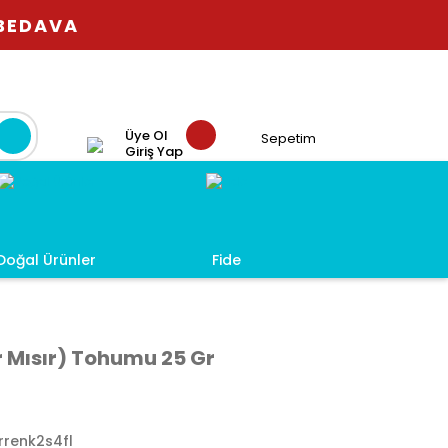
 BEDAVA
Üye Ol
Sepetim
Giriş Yap
Doğal Ürünler
Fide
er Mısır) Tohumu 25 Gr
rrenk2s4fl