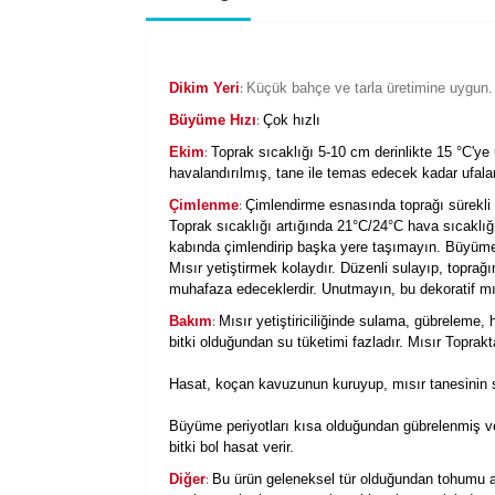
:
Dikim Yeri
Küçük bahçe ve tarla üretimine uygun. G
:
Büyüme Hızı
Çok hızlı
:
Ekim
Toprak sıcaklığı 5-10 cm derinlikte 15 °C'ye u
havalandırılmış, tane ile temas edecek kadar ufalan
:
Çimlenme
Çimlendirme esnasında toprağı sürekli 
Toprak sıcaklığı artığında 21°C/24°C hava sıcaklığ
kabında çimlendirip başka yere taşımayın. Büyümesi
Mısır yetiştirmek kolaydır. Düzenli sulayıp, toprağı
muhafaza edeceklerdir. Unutmayın, bu dekoratif mısı
:
Bakım
Mısır yetiştiriciliğinde sulama, gübreleme, 
bitki olduğundan su tüketimi fazladır. Mısır Toprakt
Hasat, koçan kavuzunun kuruyup, mısır tanesinin se
Büyüme periyotları kısa olduğundan gübrelenmiş ver
bitki bol hasat verir.
:
Diğer
Bu ürün geleneksel tür olduğundan tohumu alın