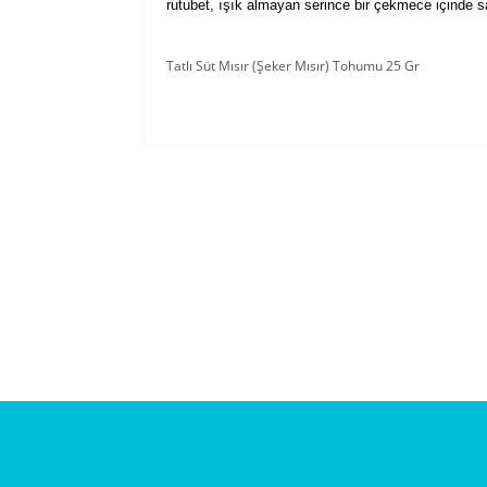
rutubet, ışık almayan serince bir çekmece içinde s
Tatlı Süt Mısır (Şeker Mısır) Tohumu 25 Gr
Bu ürünün fiyat bilgisi, resim, ürün açıklam
Görüş ve önerileriniz için teşekkür ederiz.
Ürün resmi kalitesiz, bozuk veya görüntül
Ürün açıklamasında eksik bilgiler bulunuy
Ürün bilgilerinde hatalar bulunuyor.
Ürün fiyatı diğer sitelerden daha pahalı.
Bu ürüne benzer farklı alternatifler olmalı.