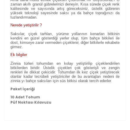
zaman akıllı granül gübrelerinizi deneyin. Kısa sürede çiçek renk
kalitesinde ve sayısında artış göreceksiniz, üstelik gübrenin
yüksek teknoloji sayesinde saksı ya da bahçe toprağınızı da
tuzlandırmadan.
Nerede yetiştirilir ?
Saksılar, çiçek tarhları, yürüme yollarının kenarları bitkinin
kendini en güzel gösterdiği yerler olup, tüm bahçe bitkileri ile
dost, kimseye zarar vermeden çiçeklenir, diğer bitkilerle rekabete
girmez.
Ek bilgiler
Zinnia türleri tohumdan en kolay yetiştirilip çiçeklendirilen
bitkilerden biridir. Üstelik çiçekleri çok gösterişli ve zengin
renkleri ile dikkat çekicidir. Tohumdan ilk kez çiçek yetiştirecek
olanlar kadar tecrübeli yetiştiriciler de bu avantajları nedeni ile
zinnia yı bahçe saksıları için süs bitkisi olarak tercih ederler.
Paket İçeriği
10 Adet Tohum
Püf Noktası Kılavuzu
Bu ürünün fiyat bilgisi, resim, ürün açıklamalarında ve
diğer konularda yetersiz gördüğünüz noktaları öneri
formunu kullanarak tarafımıza iletebilirsiniz.