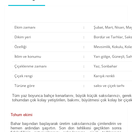
Ekim zamanı
:
Şubat, Mart, Nisan, May
Dikim yeri
:
Bordür ve Tarhlar, Sak
Özelliği
:
Mevsimlik, Kokulu, Kola
İklim ve konumu
:
Yarı gölge, Güneşli, Sah
Çiçeklenme zamanı
:
Yaz, Sonbahar
Çiçek rengi
:
Karışık renkli
Türüne göre
:
saksı ve çiçek tarhı
Tüm yaz boyunca bahçe kenarlarını, büyük küçük saksılarınızı, gerek
tohumdan çok kolay yetiştirilen, bakımı, büyütmesi çok kolay bir çiçe
Tohum ekimi
Bahar başından başlayarak üretim saksılarınızda çimlendirin ve
hemen ardından şaşırtın. Son don tehlikesi geçtikten sonra