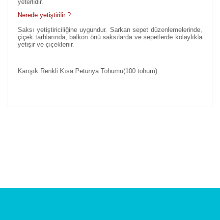
yeterlidir.
Nerede yetiştirilir ?
Saksı yetiştiriciliğine uygundur. Sarkan sepet düzenlemelerinde,
çiçek tarhlarında, balkon önü saksılarda ve sepetlerde kolaylıkla
yetişir ve çiçeklenir.
Karışık Renkli Kısa Petunya Tohumu(100 tohum)
Bu ürünün fiyat bilgisi, resim, ürün açıklamalarında ve
diğer konularda yetersiz gördüğünüz noktaları öneri
Bu ürüne ilk yorumu siz yapın!
formunu kullanarak tarafımıza iletebilirsiniz.
Görüş ve önerileriniz için teşekkür ederiz.
Yorum Yaz
Ürün resmi kalitesiz, bozuk veya görüntülenemiyor.
Ürün açıklamasında eksik bilgiler bulunuyor.
Ürün bilgilerinde hatalar bulunuyor.
Ürün fiyatı diğer sitelerden daha pahalı.
Bu ürüne benzer farklı alternatifler olmalı.