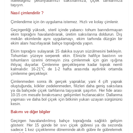
fidelediğiniz petunyalarınızı saksılarınıza, çiçek tarhlarınıza
taşıyın.
Nasıl çimlendirilir ?
Çimlendirme için ön uygulama istemez. Hızlı ve kolay çimlenir.
Geçirgenliği yüksek, steril içinde yabancı tohum barındırmayan
ekim toprağını havalandırarak, üretim saksılarına doldurun. Dış
mekân ekimlerde aynı uygulamayı, ekim tarhında düzgün bir
ekim alanı hazırlayarak bahçe toprağında yapın.
Ekim toprağını sulayarak 15 dakika suyun süzülmesini bekleyin.
Tohumları yüzeye serperek ekin. Elinizle hafifçe bastırın ve
tohumların üzerini örtmeyin zira çimlenmek için gün ışığına
ihtiyaç duyarlar. Çimlenme gerçekleşene kadar toprak nemli
kalmalıdır. 16-21°C de 1-2 hafta arasında aydınlık ortamda
çimlenme gerçekleşir.
Çimlenmeden sonra ilk gerçek yapraklar, yani 4 çift yaprak
oluştuğunda, kökler zedelenmeden, filizleri daha geniş saksılara
ya da bahçede çiçek tarhlarına taşıyarak şaşırtın. Her fide arası
10-15 cm mesafe bırakırsanız gelişimleri hızlanacaktır. Dallanma
yapması ve daha bol çiçek için bitkinin yukarı uzayan sürgününü
kesin.
Bakımı ve diğer bilgiler
Geçirgen havalandırılmış bahçe toprağında sağlıklı gelişim
gösterir. Her 15 günde bir sıvı çiçek gübresi ya da sezonda
sadece 1 kez çiçeklenme döneminde akıllı gübre ile gübrelemek