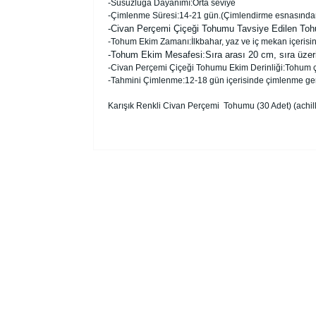
-Susuzluğa Dayanımı:Orta seviye
-Çimlenme Süresi:14-21 gün.(Çimlendirme esnasından st
-
Civan Perçemi
Çiçeği Tohumu Tavsiye Edilen Tohum 
-Tohum Ekim Zamanı:İlkbahar, yaz ve iç mekan içeris
-Tohum Ekim Mesafesi:Sıra arası 20 cm, sıra üzeri 
-Civan Perçemi Çiçeği Tohumu Ekim Derinliği:Tohum çap
-Tahmini Çimlenme:12-18 gün içerisinde çimlenme ger
Karışık Renkli Civan Perçemi Tohumu (30 Adet) (achill
Bu ürünün fiyat bilgisi, resim, ürün açıklam
Görüş ve önerileriniz için teşekkür ederiz.
Ürün resmi kalitesiz, bozuk veya görüntül
Ürün açıklamasında eksik bilgiler bulunuy
Ürün bilgilerinde hatalar bulunuyor.
Ürün fiyatı diğer sitelerden daha pahalı.
Bu ürüne benzer farklı alternatifler olmalı.