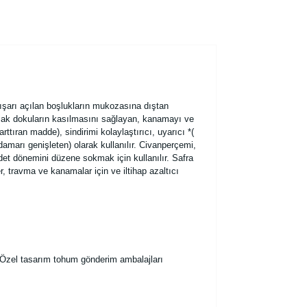
ve dışarı açılan boşlukların mukozasına dıştan
şak dokuların kasılmasını sağlayan, kanamayı ve
ttıran madde), sindirimi kolaylaştırıcı, uyarıcı *(
damarı genişleten) olarak kullanılır. Civanperçemi,
adet dönemini düzene sokmak için kullanılır. Safra
ler, travma ve kanamalar için ve iltihap azaltıcı
. Özel tasarım tohum gönderim ambalajları