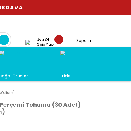
 BEDAVA
Üye Ol
Sepetim
Giriş Yap
Doğal Ürünler
Fide
lefolium)
n Perçemi Tohumu (30 Adet)
m)