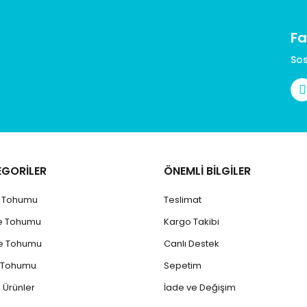
Fa
Gönder
Sos
EGORİLER
ÖNEMLİ BİLGİLER
k Tohumu
Teslimat
e Tohumu
Kargo Takibi
e Tohumu
Canlı Destek
 Tohumu
Sepetim
 Ürünler
İade ve Değişim