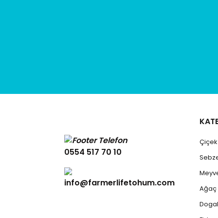
KAT
Çiçe
0554 517 70 10
Sebz
Meyv
info@farmerlifetohum.com
Ağaç
Dogal