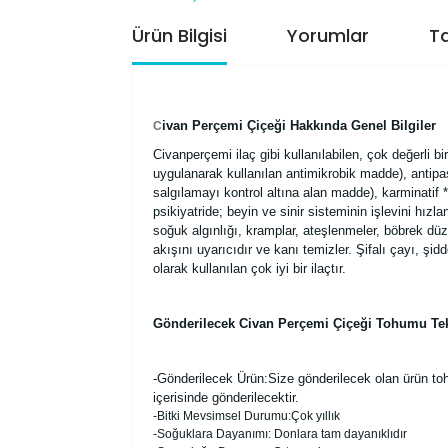
Ürün Bilgisi
Yorumlar
Ta
ivan Perçemi Çiçeği Hakkında Genel Bilgiler
C
Civanperçemi ilaç gibi kullanılabilen, çok değerli bir
uygulanarak kullanılan antimikrobik madde), anti
salgılamayı kontrol altına alan madde), karminatif *
psikiyatride; beyin ve sinir sisteminin işlevini hı
soğuk algınlığı, kramplar, ateşlenmeler, böbrek düze
akışını uyarıcıdır ve kanı temizler. Şifalı çayı, şidd
olarak kullanılan çok iyi bir ilaçtır.
Gönderilecek Civan Perçemi Çiçeği Tohumu Tekn
-
Gönderilecek Ürün:Size gönderilecek olan ürün toh
içerisinde gönderilecektir.
-Bitki Mevsimsel Durumu:Çok yıllık
-Soğuklara Dayanımı: Donlara tam dayanıklıdır