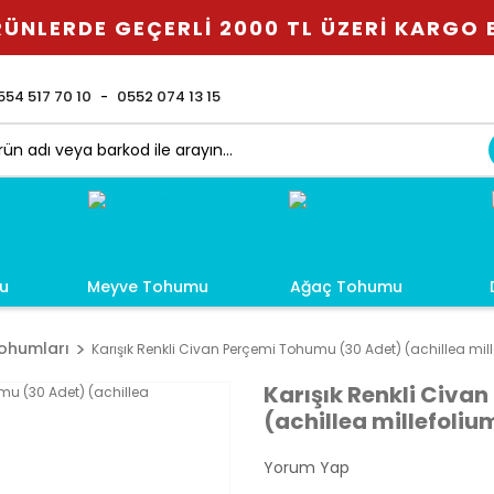
ÜNLERDE GEÇERLİ 2000 TL ÜZERİ KARGO
554 517 70 10
0552 074 13 15
u
Meyve Tohumu
Ağaç Tohumu
Tohumları
Karışık Renkli Civan Perçemi Tohumu (30 Adet) (achillea mil
Karışık Renkli Civa
(achillea millefoliu
Yorum Yap