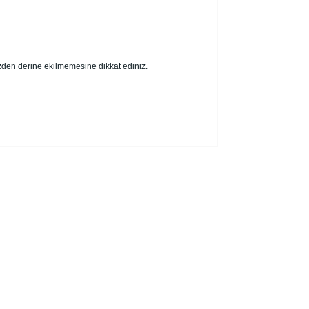
zden derine ekilmemesine dikkat ediniz.
kullanarak tarafımıza iletebilirsiniz.