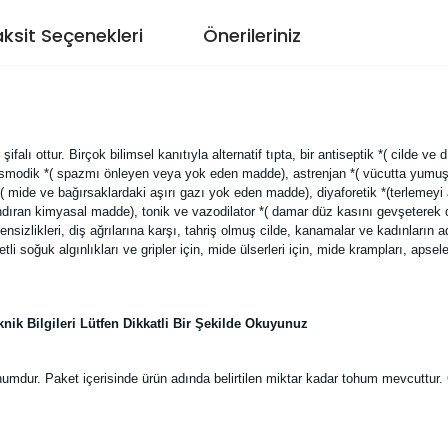
ksit Seçenekleri
Önerileriniz
 şifalı ottur. Birçok bilimsel kanıtıyla alternatif tıpta, bir antiseptik *( cilde 
pasmodik *( spazmı önleyen veya yok eden madde), astrenjan *( vücutta yumu
( mide ve bağırsaklardaki aşırı gazı yok eden madde), diyaforetik *(terlemeyi ar
zlandıran kimyasal madde), tonik ve vazodilator *( damar düz kasını gevşeterek 
nsizlikleri, diş ağrılarına karşı, tahriş olmuş cilde, kanamalar ve kadınların 
etli soğuk algınlıkları ve gripler için, mide ülserleri için, mide krampları, apse
ik Bilgileri Lütfen Dikkatli Bir Şekilde Okuyunuz
umdur. Paket içerisinde ürün adında belirtilen miktar kadar tohum mevcuttur