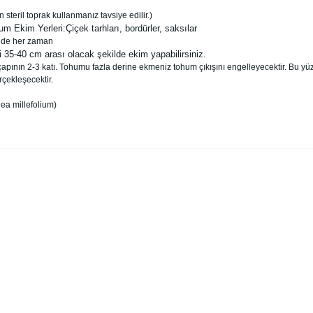
eril toprak kullanmanız tavsiye edilir.)
Ekim Yerleri:Çiçek tarhları, bordürler, saksılar
inde her zaman
35-40 cm arası olacak şekilde ekim yapabilirsiniz.
ının 2-3 katı. Tohumu fazla derine ekmeniz tohum çıkışını engelleyecektir. Bu yü
çekleşecektir.
ea millefolium)
alarında ve diğer konularda yetersiz gördüğünüz noktaları öneri formunu 
Bu ürüne ilk yorumu siz yapın!
enemiyor.
Yorum Yaz
or.