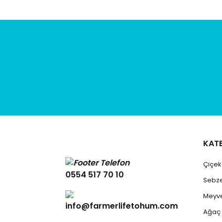
KAT
Çiçe
0554 517 70 10
Sebz
Meyv
info@farmerlifetohum.com
Ağaç