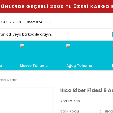
ÜNLERDE GEÇERLİ 2000 TL ÜZERİ KARGO
554 517 70 10
0552 074 13 15
u
Meyve Tohumu
Ağaç Tohumu
idesi 6 Adet
Ilıca Biber Fidesi 6 
Yorum Yap
Stok Kodu
ılıca