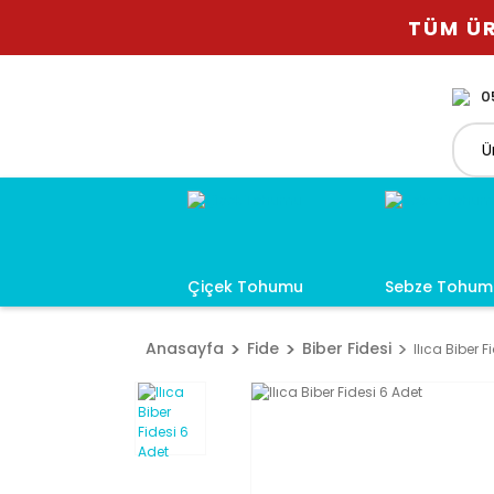
TÜM ÜR
0
Çiçek Tohumu
Sebze Tohum
Anasayfa
Fide
Biber Fidesi
Ilıca Biber F