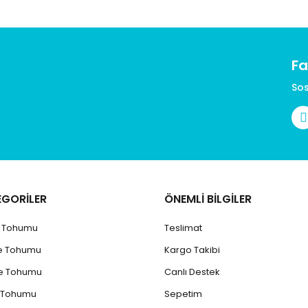
Fa
Gönder
Sos
EGORİLER
ÖNEMLİ BİLGİLER
k Tohumu
Teslimat
e Tohumu
Kargo Takibi
e Tohumu
Canlı Destek
 Tohumu
Sepetim