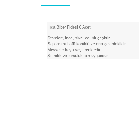
Ilıca Biber Fidesi 6 Adet
Standart, ince, sivri, acı bir çeşittir
Sap kısmı hafif körüklü ve orta çekirdeklidir
Meyveler koyu yeşil renktedir
Sofralık ve turşuluk için uygundur
Bu ürünün fiyat bilgisi, resim, ürün açıklam
Görüş ve önerileriniz için teşekkür ederiz.
Ürün resmi kalitesiz, bozuk veya görüntül
Ürün açıklamasında eksik bilgiler bulunuy
Ürün bilgilerinde hatalar bulunuyor.
Ürün fiyatı diğer sitelerden daha pahalı.
Bu ürüne benzer farklı alternatifler olmalı.