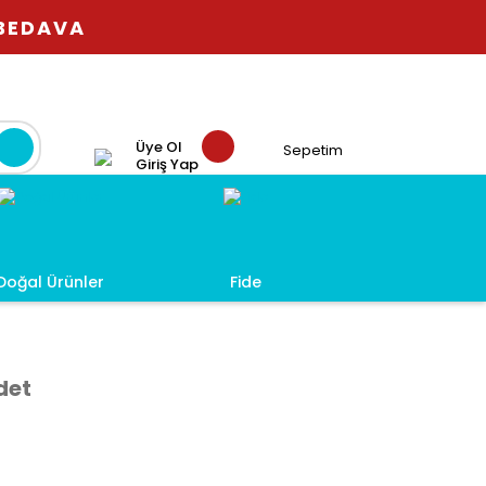
 BEDAVA
Üye Ol
Sepetim
Giriş Yap
Doğal Ürünler
Fide
Adet