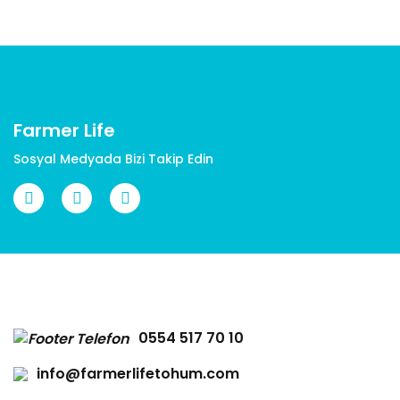
Ürün açıklamasında eksik bilgiler bulunuyor.
Ürün bilgilerinde hatalar bulunuyor.
Ürün fiyatı diğer sitelerden daha pahalı.
Bu ürüne benzer farklı alternatifler olmalı.
Farmer Life
Sosyal Medyada Bizi Takip Edin
Gönder
0554 517 70 10
info@farmerlifetohum.com