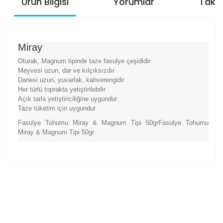
Ürün Bilgisi
Yorumlar
Taksi
Miray
Oturak, Magnum tipinde taze fasulye çeşididir
Meyvesi uzun, dar ve kılçıksızdır
Danesi uzun, yuvarlak, kahverengidir
Her türlü toprakta yetiştirilebilir
Açık tarla yetiştiriciliğine uygundur
Taze tüketim için uygundur
Fasulye Tohumu Miray & Magnum Tipi 50grFasulye Tohumu
Miray & Magnum Tipi 50gr
Bu ürünün fiyat bilgisi, resim, ürün açıklamalarında ve
diğer konularda yetersiz gördüğünüz noktaları öneri
Bu ürüne ilk yorumu siz yapın!
formunu kullanarak tarafımıza iletebilirsiniz.
Görüş ve önerileriniz için teşekkür ederiz.
Yorum Yaz
Ürün resmi kalitesiz, bozuk veya görüntülenemiyor.