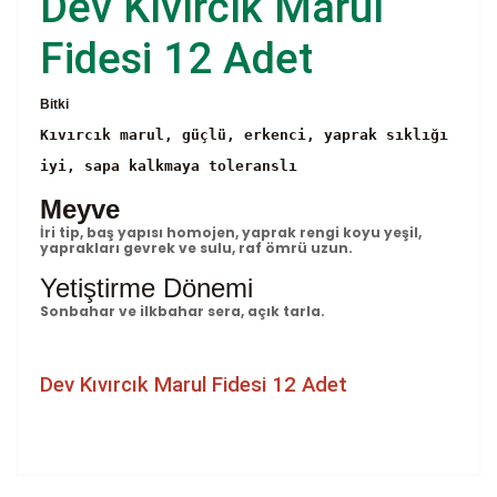
Dev Kıvırcık Marul
Fidesi 12 Adet
Bitki
Kıvırcık marul, güçlü, erkenci, yaprak sıklığı 
iyi, sapa kalkmaya toleranslı
Meyve
İri tip, baş yapısı homojen, yaprak rengi koyu yeşil,
yaprakları gevrek ve sulu, raf ömrü uzun.
Yetiştirme Dönemi
Sonbahar ve ilkbahar sera, açık tarla.
Dev Kıvırcık Marul Fidesi 12 Adet
Bu ürünün fiyat bilgisi, resim, ürün açıklamalarında ve
Toptan fide siparişleriniz için whatsapp hat
Toptan fide
diğer konularda yetersiz gördüğünüz noktaları öneri