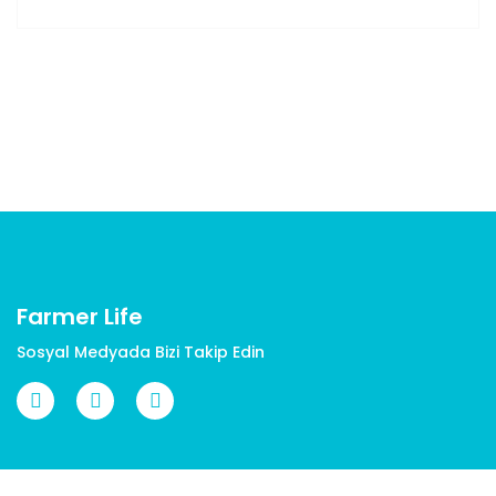
Bu ürünün fiyat bilgisi, resim, ürün açıklamalarında ve
diğer konularda yetersiz gördüğünüz noktaları öneri
Bu ürüne ilk yorumu siz yapın!
formunu kullanarak tarafımıza iletebilirsiniz.
Görüş ve önerileriniz için teşekkür ederiz.
Yorum Yaz
Ürün resmi kalitesiz, bozuk veya görüntülenemiyor.
Ürün açıklamasında eksik bilgiler bulunuyor.
Ürün bilgilerinde hatalar bulunuyor.
Ürün fiyatı diğer sitelerden daha pahalı.
Bu ürüne benzer farklı alternatifler olmalı.
Farmer Life
Sosyal Medyada Bizi Takip Edin
Gönder