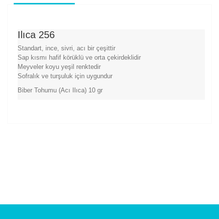
Ilıca 256
Standart, ince, sivri, acı bir çeşittir
Sap kısmı hafif körüklü ve orta çekirdeklidir
Meyveler koyu yeşil renktedir
Sofralık ve turşuluk için uygundur
Biber Tohumu (Acı Ilıca) 10 gr
Bu ürünün fiyat bilgisi, resim, ürün açıklamalarında ve
diğer konularda yetersiz gördüğünüz noktaları öneri
Bu ürüne ilk yorumu siz yapın!
formunu kullanarak tarafımıza iletebilirsiniz.
Görüş ve önerileriniz için teşekkür ederiz.
Yorum Yaz
Ürün resmi kalitesiz, bozuk veya görüntülenemiyor.
Ürün açıklamasında eksik bilgiler bulunuyor.
Ürün bilgilerinde hatalar bulunuyor.
Ürün fiyatı diğer sitelerden daha pahalı.