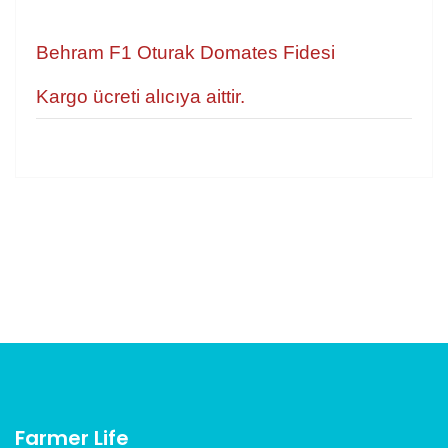
Behram F1 Oturak Domates Fidesi
Kargo ücreti alıcıya aittir.
Bu ürünün fiyat bilgisi, resim, ürün açıklamalarında ve
diğer konularda yetersiz gördüğünüz noktaları öneri
Bu ürüne ilk yorumu siz yapın!
formunu kullanarak tarafımıza iletebilirsiniz.
Görüş ve önerileriniz için teşekkür ederiz.
Yorum Yaz
Ürün resmi kalitesiz, bozuk veya görüntülenemiyor.
Ürün açıklamasında eksik bilgiler bulunuyor.
Ürün bilgilerinde hatalar bulunuyor.
Ürün fiyatı diğer sitelerden daha pahalı.
Bu ürüne benzer farklı alternatifler olmalı.
Farmer Life