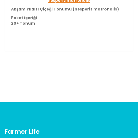
hesperis matronalis
Akşam Yıldızı Çiçeği Tohumu
(hesperis matronalis)
Paket İçeriği
20+ Tohum
Bu ürünün fiyat bilgisi, resim, ürün açıklamalarında ve
diğer konularda yetersiz gördüğünüz noktaları öneri
Bu ürüne ilk yorumu siz yapın!
formunu kullanarak tarafımıza iletebilirsiniz.
Görüş ve önerileriniz için teşekkür ederiz.
Yorum Yaz
Ürün resmi kalitesiz, bozuk veya görüntülenemiyor.
Ürün açıklamasında eksik bilgiler bulunuyor.
Ürün bilgilerinde hatalar bulunuyor.
Ürün fiyatı diğer sitelerden daha pahalı.
Bu ürüne benzer farklı alternatifler olmalı.
Farmer Life