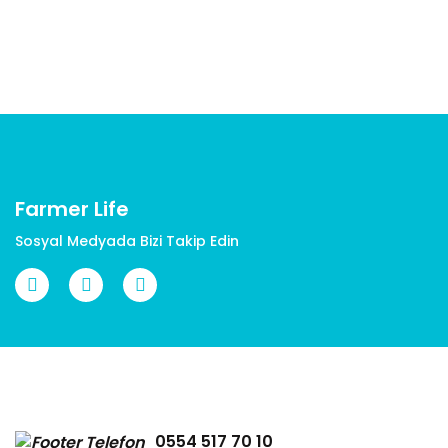
Yorum Yaz
Ürün resmi kalitesiz, bozuk veya görüntülenemiyor.
Ürün açıklamasında eksik bilgiler bulunuyor.
Ürün bilgilerinde hatalar bulunuyor.
Ürün fiyatı diğer sitelerden daha pahalı.
Bu ürüne benzer farklı alternatifler olmalı.
Farmer Life
Sosyal Medyada Bizi Takip Edin
Gönder
0554 517 70 10