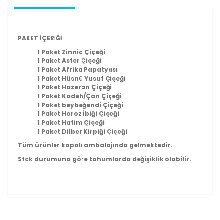
PAKET İÇERİĞİ
1 Paket Zinnia Çiçeği
1 Paket Aster Çiçeği
1 Paket Afrika Papatyası
1 Paket Hüsnü Yusuf Çiçeği
1 Paket Hazeran Çiçeği
1 Paket Kadeh/Çan Çiçeği
1 Paket beybeğendi Çiçeği
1 Paket Horoz İbiği Çiçeği
1 Paket Hatim Çiçeği
1 Paket Dilber Kirpiği Çiçeği
Tüm ürünler kapalı ambalajında gelmektedir.
Stok durumuna göre tohumlarda değişiklik olabilir.
Bu ürünün fiyat bilgisi, resim, ürün açıklamalarında ve
diğer konularda yetersiz gördüğünüz noktaları öneri
Bu ürüne ilk yorumu siz yapın!
formunu kullanarak tarafımıza iletebilirsiniz.
Görüş ve önerileriniz için teşekkür ederiz.