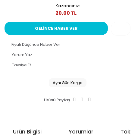
Kazancınız:
20,00 TL
GELİNCE HABER VER
Fiyatı Düşünce Haber Ver
Yorum Yaz
Tavsiye Et
Aynı Gün Kargo
Ürünü Paylaş
Ürün Bilgisi
Yorumlar
Taksi