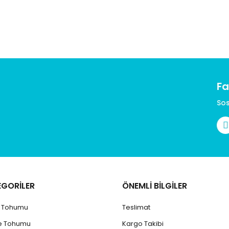
Fa
Gönder
Sos
EGORİLER
ÖNEMLİ BİLGİLER
k Tohumu
Teslimat
e Tohumu
Kargo Takibi