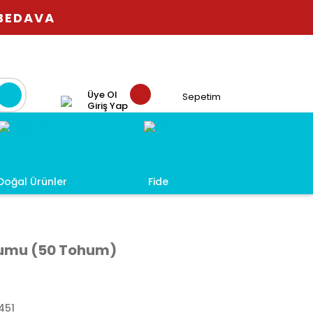
 BEDAVA
Üye Ol
Sepetim
Giriş Yap
Doğal Ürünler
Fide
ohumu (50 Tohum)
451