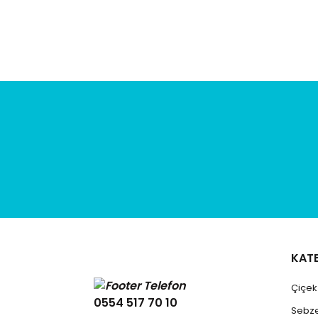
Ürün fiyatı diğer sitelerden daha pahalı.
Bu ürüne benzer farklı alternatifler olmalı.
KAT
Çiçe
0554 517 70 10
Sebz