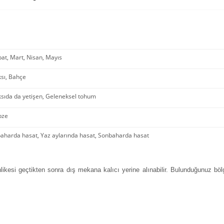
at, Mart, Nisan, Mayıs
sı, Bahçe
sıda da yetişen, Geleneksel tohum
bze
baharda hasat, Yaz aylarında hasat, Sonbaharda hasat
hlikesi geçtikten sonra dış mekana kalıcı yerine alınabilir. Bulunduğunuz b