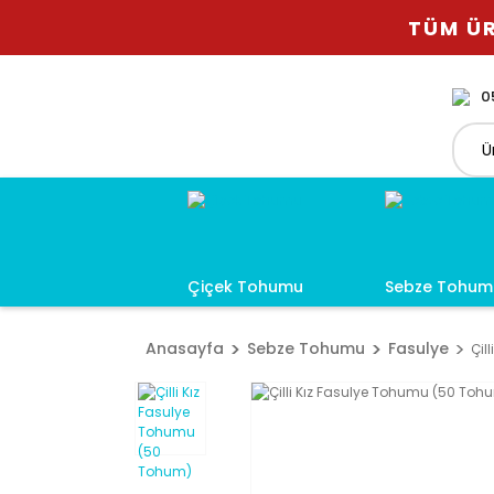
TÜM ÜR
0
Çiçek Tohumu
Sebze Tohum
Anasayfa
Sebze Tohumu
Fasulye
Çil