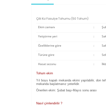
Çilli Kız Fasulye Tohumu (50 Tohum)
Ekim zamanı
:
Şub
Yetiştirme yeri
:
Sak
Özelliklerine göre
:
Sak
Türüne göre
:
Se
Hasat sezonu
:
İlk
Tohum ekim
Yıl boyu kapalı mekanda ekimi yapılabilir, don te
mekanda başlatmanız yeterlidir.
Önerilen ekim: Şubat başı-Mayıs sonu arası
Nasıl çimlendirilir ?