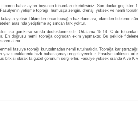
itibaren bahar ayları boyunca tohumları ekebilirsiniz. Son donlar geçtikte
. Fasulyenin yetişme toprağı, humusça zengin, drenajı yüksek ve nemli toprakt
kolayca yetişir. Dikimden önce toprağın hazırlanması, ekimden fideleme sür
eteleri arasında yetiştirme açısından fark yoktur.
tipleri ise gerekirse sırıkla desteklenmelidir. Ortalama 15-18 °C de tohuml
r. En doğrusu nemli toprağa doğrudan ekim yapmaktır. Bu şekilde fidelenen
sonra alınır.
enmeli fasulye toprağı kurutulmadan nemli tutulmalıdır. Toprağa karıştıracağı
az sıcaklarında hızlı buharlaşmayı engelleyecektir. Fasulye kalitesini artı
üs bitkisi olarak ta güzel görünüm sergilerler. Fasulye yüksek oranda A ve K vit
alarında ve diğer konularda yetersiz gördüğünüz noktaları öneri formunu 
Bu ürüne ilk yorumu siz yapın!
enemiyor.
Yorum Yaz
or.