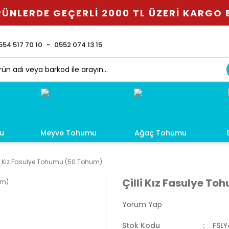
ÜNLERDE GEÇERLİ 2000 TL ÜZERİ KARGO
554 517 70 10
0552 074 13 15
u
Meyve Tohumu
Ağaç Tohumu
li Kız Fasulye Tohumu (50 Tohum)
Çilli Kız Fasulye T
Yorum Yap
Stok Kodu
FSLY