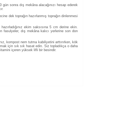
n 10 gün sonra dış mekâna alacağınızı hesap ederek
ır.
ecine dek toprağın hazırlanmış toprağın dinlenmesi
arı hazırladığınız ekim saksısına 5 cm derine ekin.
 fasulyeler, dış mekâna kalıcı yerlerine son don
nız, kompost nem tutma kabiliyetini arttırırken, kök
rmak için sık sık hasat edin. Siz topladıkça o daha
amini içeren yüksek lifli bir besindir.
kullanarak tarafımıza iletebilirsiniz.