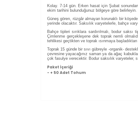
Kolay. 7-14 gün. Erken hasat için Şubat sonundan 
ekim tarihini bulunduğunuz bölgeye göre belirleyin
Güneş gören, rüzgâr almayan korunaklı bir köşede 
yerinde olacaktır. Saksılık varyetelerle, bahçe vary
Bahçe tipleri sırıklara sardırılmalı, bodur saksı 
Çimlenme gerçekleşene dek toprak nemli olmalıdı
tehlikesi geçtikten ve toprak ısınmaya başladıktan 
Toprak 15 günde bir sıvı gübreyle -organik- destekl
çevresine yayacağınız saman ya da ağaç kabukları y
çok fasulye verecektir. Bodur saksılık varyeteler, s
Paket İçeriği
- + 50 Adet Tohum
Bu ürünün fiyat bilgisi, resim, ürün açıklam
Görüş ve önerileriniz için teşekkür ederiz.
Ürün resmi kalitesiz, bozuk veya görüntül
Ürün açıklamasında eksik bilgiler bulunuy
Ürün bilgilerinde hatalar bulunuyor.