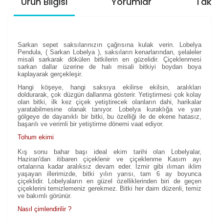
Ürün Bilgisi
Yorumlar
Taksi
Sarkan sepet saksılarınızın çağrısına kulak verin. Lobelya
Pendula, ( Sarkan Lobelya ), saksıların kenarlarından, şelaleler
misali sarkarak dökülen bitkilerin en güzelidir. Çiçeklenmesi
sarkan dallar üzerine de halı misali bitkiyi boydan boya
kaplayarak gerçekleşir.
Hangi köşeye, hangi saksıya ekilirse ekilsin, aralıkları
doldurarak, çok düzgün dallanma gösterir. Yetiştirmesi çok kolay
olan bitki, ilk kez çiçek yetiştirecek olanların dahi, harikalar
yaratabilmesine olanak tanıyor. Lobelya kuraklığa ve yarı
gölgeye de dayanıklı bir bitki, bu özelliği ile de ekene hatasız,
başarılı ve verimli bir yetiştirme dönemi vaat ediyor.
Tohum ekimi
Kış sonu bahar başı ideal ekim tarihi olan Lobelyalar,
Haziran'dan itibaren çiçeklenir ve çiçeklenme Kasım ayı
ortalarına kadar aralıksız devam eder. İzmir gibi ılıman iklim
yaşayan illerimizde, bitki yılın yarısı, tam 6 ay boyunca
çiçeklidir. Lobelyaların en güzel özelliklerinden biri de geçen
çiçeklerini temizlemeniz gerekmez. Bitki her daim düzenli, temiz
ve bakımlı görünür.
Nasıl çimlendirilir ?