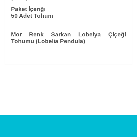
Paket İçeriği
50 Adet Tohum
Mor Renk Sarkan Lobelya Çiçeği
Tohumu (Lobelia Pendula)
Bu ürünün fiyat bilgisi, resim, ürün açıklamalarında ve
diğer konularda yetersiz gördüğünüz noktaları öneri
Bu ürüne ilk yorumu siz yapın!
formunu kullanarak tarafımıza iletebilirsiniz.
Görüş ve önerileriniz için teşekkür ederiz.
Yorum Yaz
Ürün resmi kalitesiz, bozuk veya görüntülenemiyor.
Ürün açıklamasında eksik bilgiler bulunuyor.
Ürün bilgilerinde hatalar bulunuyor.
Ürün fiyatı diğer sitelerden daha pahalı.
Bu ürüne benzer farklı alternatifler olmalı.