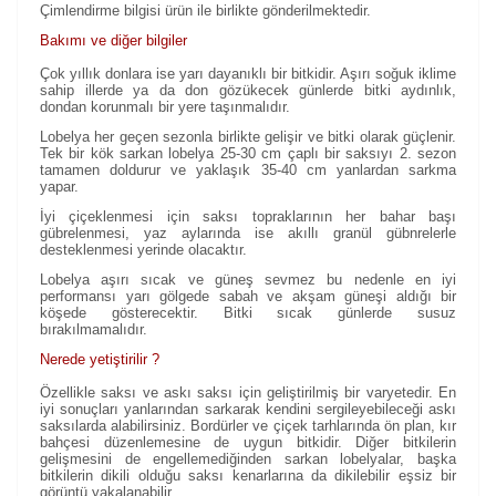
Çimlendirme bilgisi ürün ile birlikte gönderilmektedir.
Bakımı ve diğer bilgiler
Çok yıllık donlara ise yarı dayanıklı bir bitkidir. Aşırı soğuk iklime
sahip illerde ya da don gözükecek günlerde bitki aydınlık,
dondan korunmalı bir yere taşınmalıdır.
Lobelya her geçen sezonla birlikte gelişir ve bitki olarak güçlenir.
Tek bir kök sarkan lobelya 25-30 cm çaplı bir saksıyı 2. sezon
tamamen doldurur ve yaklaşık 35-40 cm yanlardan sarkma
yapar.
İyi çiçeklenmesi için saksı topraklarının her bahar başı
gübrelenmesi, yaz aylarında ise akıllı granül gübnrelerle
desteklenmesi yerinde olacaktır.
Lobelya aşırı sıcak ve güneş sevmez bu nedenle en iyi
performansı yarı gölgede sabah ve akşam güneşi aldığı bir
köşede gösterecektir. Bitki sıcak günlerde susuz
bırakılmamalıdır.
Nerede yetiştirilir ?
Özellikle saksı ve askı saksı için geliştirilmiş bir varyetedir. En
iyi sonuçları yanlarından sarkarak kendini sergileyebileceği askı
saksılarda alabilirsiniz. Bordürler ve çiçek tarhlarında ön plan, kır
bahçesi düzenlemesine de uygun bitkidir. Diğer bitkilerin
gelişmesini de engellemediğinden sarkan lobelyalar, başka
bitkilerin dikili olduğu saksı kenarlarına da dikilebilir eşsiz bir
görüntü yakalanabilir.