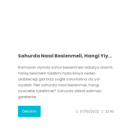
Sahurda Nasıl Beslenmeli, Hangi Yiyecekler Tüketilmeli? Sahurda Dikkat Edilmesi Gerekenler
Ramazan ayında sahur beslenmesi oldukça önemli.
Yanlış besinlerin tüketimi fazla kiloya neden
olabileceği gibi bazı sağlık sorunlarına da yol
açabilir. Peki sahurda nasıl beslenmeli, hangi
yiyecekler tüketilmeli? Sahurda dikkat edilmesi
gerekenler
Devamı
07/10/2022
22:43