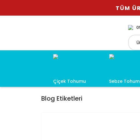
TÜM ÜR
0
Çiçek Tohumu
Sebze Tohum
Blog Etiketleri