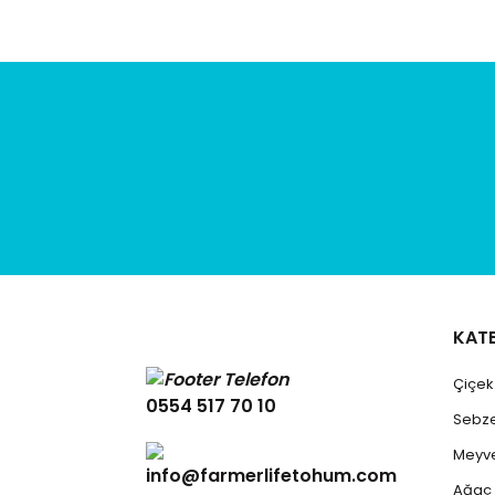
KAT
Çiçe
0554 517 70 10
Sebz
Meyv
info@farmerlifetohum.com
Ağaç