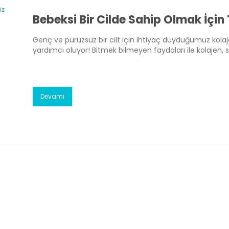
Genç ve pürüzsüz bir cilt için ihtiyaç duyduğumuz kol
yardımcı oluyor! Bitmek bilmeyen faydaları ile kolajen, s
cildimize de güzellik katıyor. Peki, kolajen bakımından ze
sıraladık!
Devamı