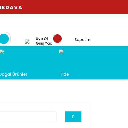
 BEDAVA
Üye Ol
Sepetim
Giriş Yap
Doğal Ürünler
Fide