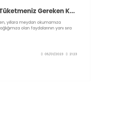
Bebeksi Bir Cilde Sahip Olmak İçin Tüketmeniz Gereken Kolajen Bakımından Zengin 10 Besin
ajen, yıllara meydan okumamıza
ağlığımıza olan faydalarının yanı sıra
ngin olan besinler neler? Sizler için
05/01/2023
21:23