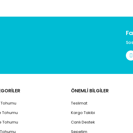
Fa
Sos
EGORİLER
ÖNEMLİ BİLGİLER
k Tohumu
Teslimat
e Tohumu
Kargo Takibi
e Tohumu
Canlı Destek
 Tohumu
Sepetim