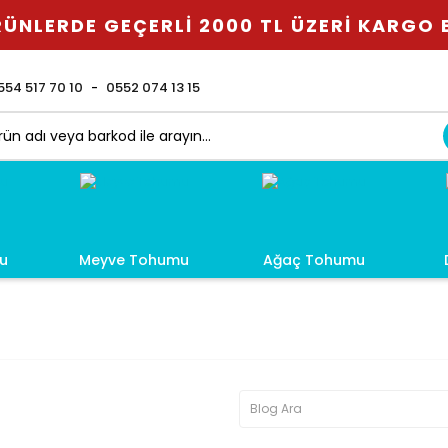
ÜNLERDE GEÇERLİ 2000 TL ÜZERİ KARGO
554 517 70 10
0552 074 13 15
u
Meyve Tohumu
Ağaç Tohumu