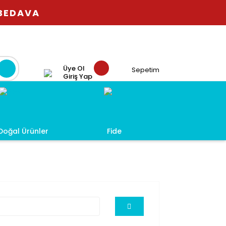
 BEDAVA
Üye Ol
Sepetim
Giriş Yap
Doğal Ürünler
Fide