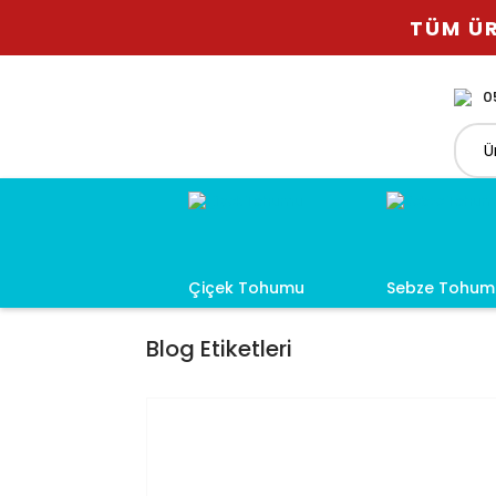
TÜM ÜR
0
Çiçek Tohumu
Sebze Tohum
Blog Etiketleri