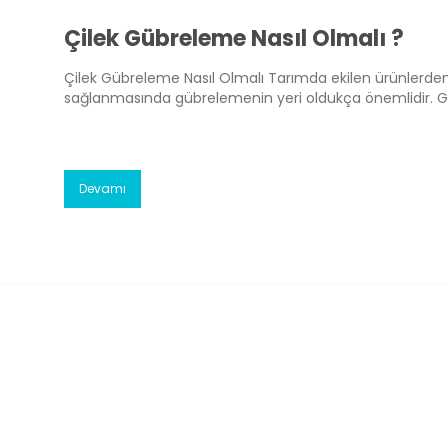
Çilek Gübreleme Nasıl Olmalı ?
Çilek Gübreleme Nasıl Olmalı Tarımda ekilen ürünlerden 
sağlanmasında gübrelemenin yeri oldukça önemlidir. 
göre değişiklik gösterebilir. Çilek yetiştiriciliğinde de ç
tarımsal faaliyetlerden çok daha etkili sonuçlar elde edil
Devamı