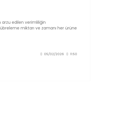
arzu edilen verimliliğin
Gübreleme miktarı ve zamanı her ürüne
ilek gübreleme işlemi uygulanır. Böylece
ir.
05/02/2026
11:50