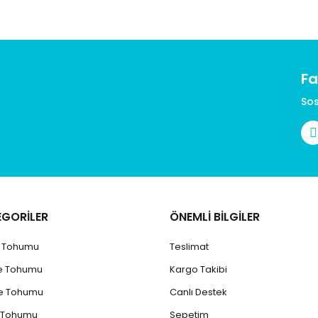
Fa
Sos
EGORİLER
ÖNEMLİ BİLGİLER
k Tohumu
Teslimat
e Tohumu
Kargo Takibi
e Tohumu
Canlı Destek
 Tohumu
Sepetim