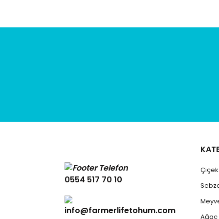
KAT
Çiçe
0554 517 70 10
Sebz
Meyv
info@farmerlifetohum.com
Ağaç