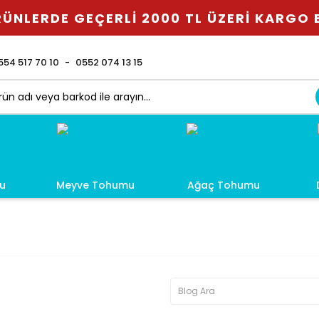
ÜNLERDE GEÇERLİ 2000 TL ÜZERİ KARGO
554 517 70 10
0552 074 13 15
u
Meyve Tohumu
Ağaç Tohumu