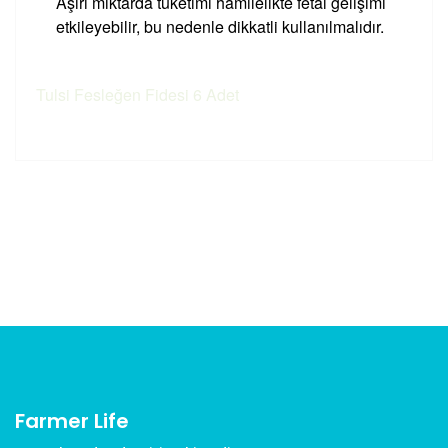
Aşırı miktarda tüketimi hamilelikte fetal gelişimi
etkileyebilir, bu nedenle dikkatli kullanılmalıdır.
Tulsi Fesleğen Fidesi 6 Adet
Bu ürünün fiyat bilgisi, resim, ürün açıklamalarında ve
diğer konularda yetersiz gördüğünüz noktaları öneri
Bu ürüne ilk yorumu siz yapın!
formunu kullanarak tarafımıza iletebilirsiniz.
Görüş ve önerileriniz için teşekkür ederiz.
Yorum Yaz
Ürün resmi kalitesiz, bozuk veya görüntülenemiyor.
Ürün açıklamasında eksik bilgiler bulunuyor.
Ürün bilgilerinde hatalar bulunuyor.
Ürün fiyatı diğer sitelerden daha pahalı.
Bu ürüne benzer farklı alternatifler olmalı.
Farmer Life