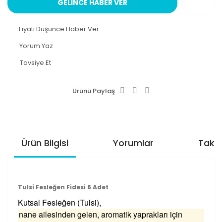
GELİNCE HABER VER
Fiyatı Düşünce Haber Ver
Yorum Yaz
Tavsiye Et
Ürünü Paylaş
Ürün Bilgisi
Yorumlar
Taksi
Tulsi Fesleğen Fidesi 6 Adet
Kutsal Fesleğen (Tulsi),
nane ailesinden gelen, aromatik yaprakları için