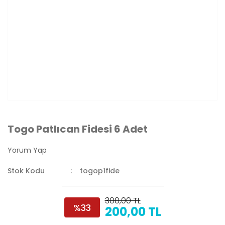
Togo Patlıcan Fidesi 6 Adet
Yorum Yap
Stok Kodu
togop1fide
300,00 TL
%33
200,00 TL