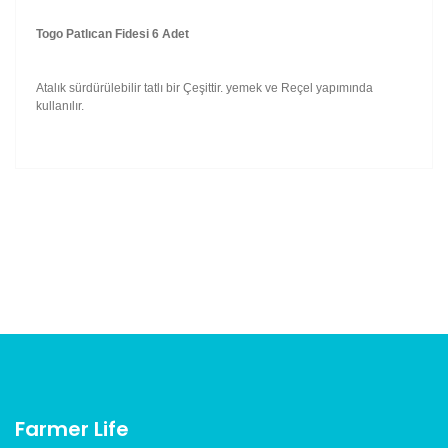
Togo Patlıcan Fidesi 6 Adet
Atalık sürdürülebilir tatlı bir Çeşittir. yemek ve Reçel yapımında
kullanılır.
Bu ürünün fiyat bilgisi, resim, ürün açıklamalarında ve
diğer konularda yetersiz gördüğünüz noktaları öneri
Bu ürüne ilk yorumu siz yapın!
formunu kullanarak tarafımıza iletebilirsiniz.
Görüş ve önerileriniz için teşekkür ederiz.
Yorum Yaz
Ürün resmi kalitesiz, bozuk veya görüntülenemiyor.
Ürün açıklamasında eksik bilgiler bulunuyor.
Ürün bilgilerinde hatalar bulunuyor.
Ürün fiyatı diğer sitelerden daha pahalı.
Bu ürüne benzer farklı alternatifler olmalı.
Farmer Life