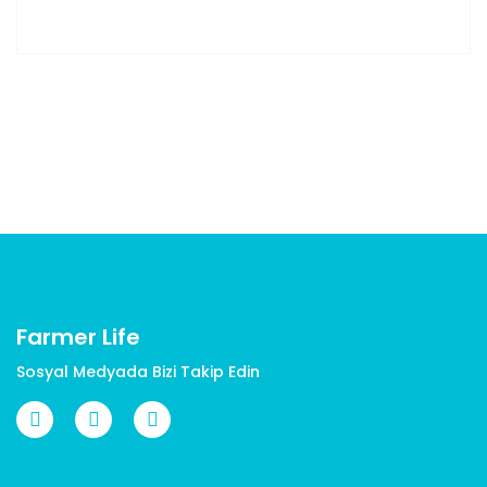
Bu ürünün fiyat bilgisi, resim, ürün açıklamalarında ve
diğer konularda yetersiz gördüğünüz noktaları öneri
Bu ürüne ilk yorumu siz yapın!
formunu kullanarak tarafımıza iletebilirsiniz.
Görüş ve önerileriniz için teşekkür ederiz.
Yorum Yaz
Ürün resmi kalitesiz, bozuk veya görüntülenemiyor.
Ürün açıklamasında eksik bilgiler bulunuyor.
Ürün bilgilerinde hatalar bulunuyor.
Ürün fiyatı diğer sitelerden daha pahalı.
Bu ürüne benzer farklı alternatifler olmalı.
Farmer Life
Sosyal Medyada Bizi Takip Edin
Gönder