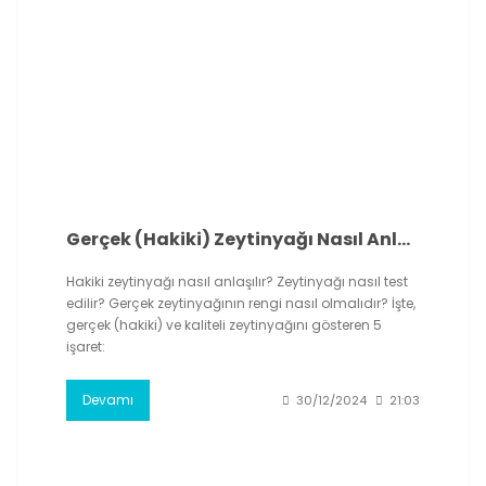
Gerçek (Hakiki) Zeytinyağı Nasıl Anlaşılır? 5 Önemli Tüyo
Hakiki zeytinyağı nasıl anlaşılır? Zeytinyağı nasıl test
edilir? Gerçek zeytinyağının rengi nasıl olmalıdır? İşte,
gerçek (hakiki) ve kaliteli zeytinyağını gösteren 5
işaret:
Devamı
30/12/2024
21:03